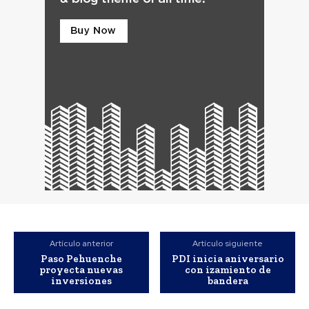
Artículo anterior
Artículo siguiente
Paso Pehuenche
PDI inicia aniversario
proyecta nuevas
con izamiento de
inversiones
bandera