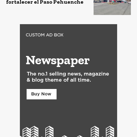
fortalecer el Paso Pehuenche