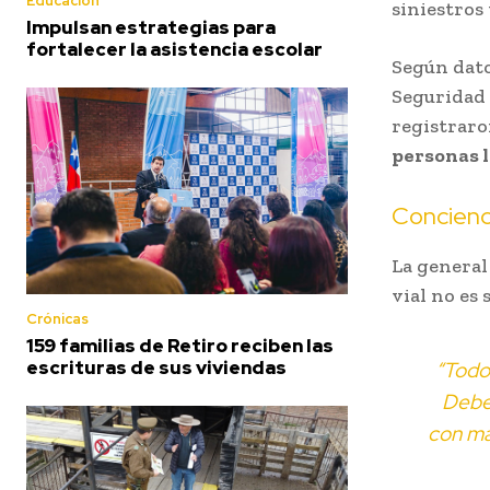
Educación
siniestros
Impulsan estrategias para
fortalecer la asistencia escolar
Según dato
Seguridad e
registrar
personas 
Concienci
La general
vial no es
Crónicas
159 familias de Retiro reciben las
escrituras de sus viviendas
“Todos
Debe
con má