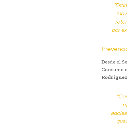
“Esti
movi
retor
por ex
Prevenci
Desde el S
Consumo de
Rodrígue
“Con
n
adoles
qued