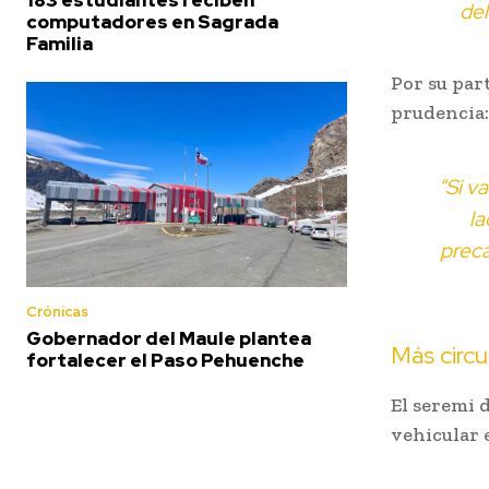
del
computadores en Sagrada
Familia
Por su par
prudencia:
“Si v
la
preca
Crónicas
Gobernador del Maule plantea
Más circu
fortalecer el Paso Pehuenche
El seremi 
vehicular 