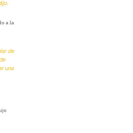
ijo.
do a la
lar de
 de
ar una
ujo