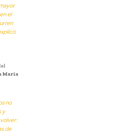
 mayor
en el
curren
xplicó.
del
a María
os no
 y
volver:
as de