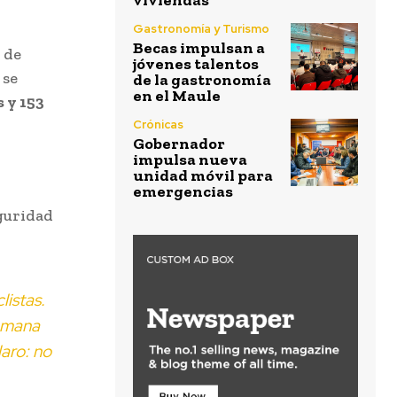
viviendas
Gastronomía y Turismo
Becas impulsan a
 de
jóvenes talentos
 se
de la gastronomía
en el Maule
s y 153
Crónicas
Gobernador
impulsa nueva
unidad móvil para
emergencias
eguridad
listas.
emana
aro: no