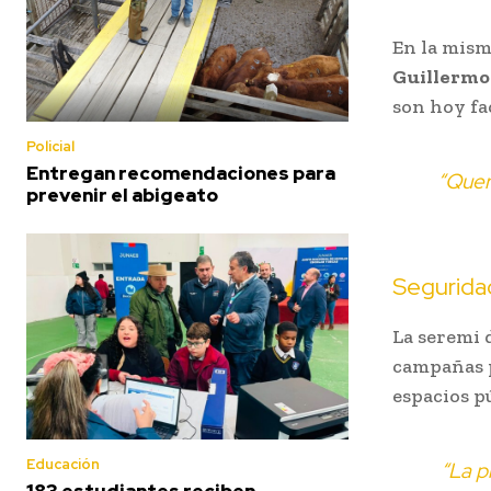
En la mism
Guillermo
son hoy fa
Policial
Entregan recomendaciones para
“Quer
prevenir el abigeato
Seguridad
La seremi 
campañas p
espacios p
Educación
“La p
183 estudiantes reciben