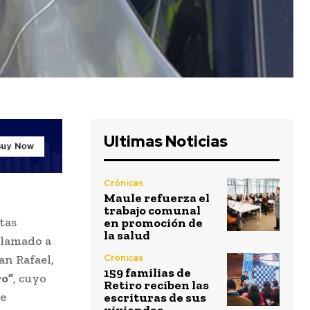
Ultimas Noticias
Crónicas
Maule refuerza el
trabajo comunal
tas
en promoción de
la salud
 llamado a
an Rafael,
Crónicas
159 familias de
ro”
, cuyo
Retiro reciben las
de
escrituras de sus