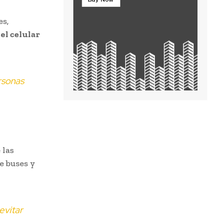
es,
del celular
rsonas
 las
e buses y
evitar