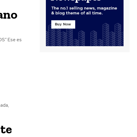
ano
nada,
ste