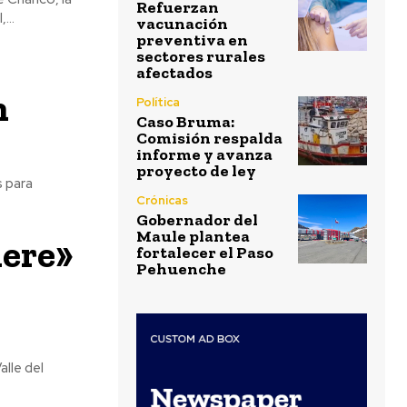
Refuerzan
...
vacunación
preventiva en
sectores rurales
afectados
n
Política
Caso Bruma:
Comisión respalda
informe y avanza
proyecto de ley
s para
Crónicas
Gobernador del
Maule plantea
nere»
fortalecer el Paso
Pehuenche
alle del