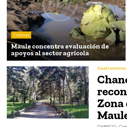
Crónicas
Maule concentra evaluación de
apoyos al sector agrícola
Gastronomía 
Chanc
recon
Zona 
Maul
CHANCO.- Con u