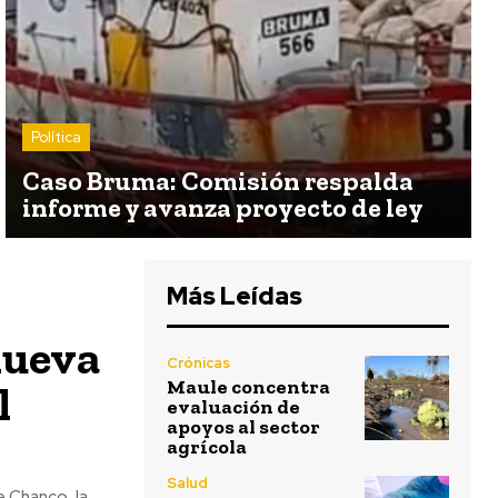
Política
Caso Bruma: Comisión respalda
informe y avanza proyecto de ley
Más Leídas
nueva
Crónicas
Maule concentra
l
evaluación de
apoyos al sector
agrícola
Salud
e Chanco, la