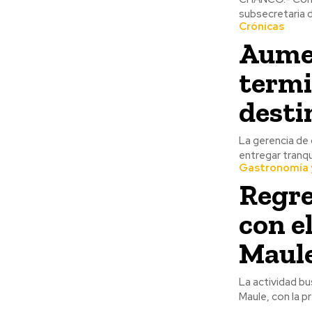
subsecretaria d
Crónicas
Aumen
termi
desti
La gerencia de 
entregar tranqui
Gastronomía 
Regre
con el
Maul
La actividad bus