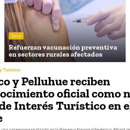
Salud
Refuerzan vacunación preventiva
en sectores rurales afectados
y Turismo
o y Pelluhue reciben
ocimiento oficial como 
de Interés Turístico en e
e
na ceremonia realizada en la Reserva Nacional Federico Albert d