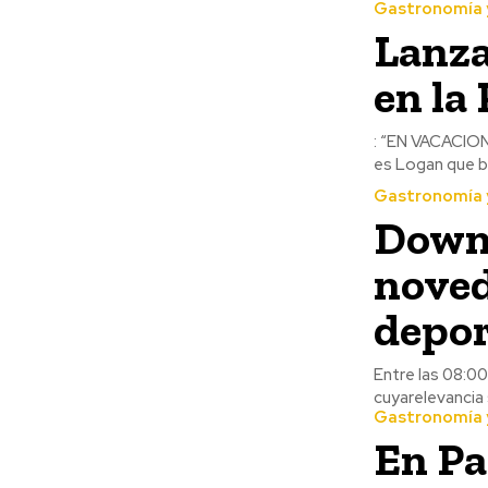
Gastronomía 
Lanza
en la
: “EN VACACIONES YO NO OLVIDO MIS DEBERES, TÚ NO OLVIDES MIS DERECHOS” Ese es
Gastronomía 
Downh
noved
depor
Entre las 08:00
cuyarelevancia 
Gastronomía 
En Pa