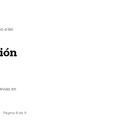
o a las
ión
evias en
Página 8 de 9