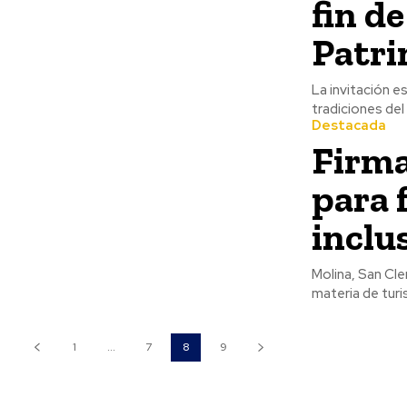
fin d
Patri
La invitación e
tradiciones del 
Destacada
Firma
para 
inclu
Molina, San Cl
materia de turi
1
...
7
8
9