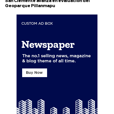
San Clemente avanza en evaluación del
Geoparque Pillanmapu