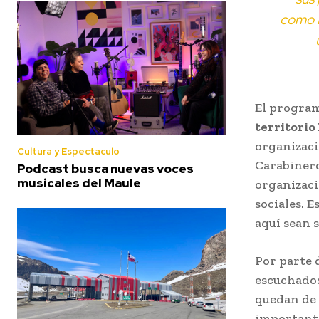
como F
El program
territorio
organizaci
Cultura y Espectaculo
Carabinero
Podcast busca nuevas voces
musicales del Maule
organizaci
sociales. 
aquí sean s
Por parte 
escuchados
quedan de 
importante