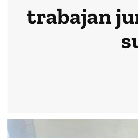
trabajan ju
s