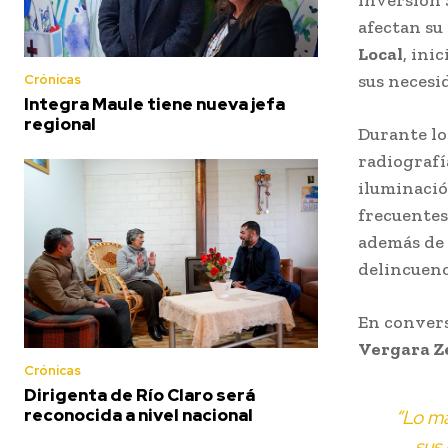
afectan su
Local
, ini
sus necesi
Crónicas
Integra Maule tiene nueva jefa
regional
Durante lo
radiografí
iluminació
frecuentes
además de 
delincuenc
En convers
Vergara Z
Crónicas
Dirigenta de Río Claro será
reconocida a nivel nacional
“Lo má
sus 