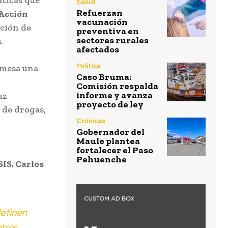
Salud
Refuerzan
Acción
vacunación
ación de
preventiva en
sectores rurales
.
afectados
Política
 mesa una
Caso Bruma:
Comisión respalda
informe y avanza
uz
proyecto de ley
 de drogas,
Crónicas
Gobernador del
Maule plantea
fortalecer el Paso
Pehuenche
SIS, Carlos
definen
otros