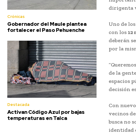
dirigenta 
Crónicas
Gobernador del Maule plantea
Uno de los
fortalecer el Paso Pehuenche
con los
12 
deberán se
por la mi
“Queremos 
de la gent
espacios p
decisión e
Con nuevos
Destacada
Activan Código Azul por bajas
vecinos de
temperaturas en Talca
busca no s
identidad 