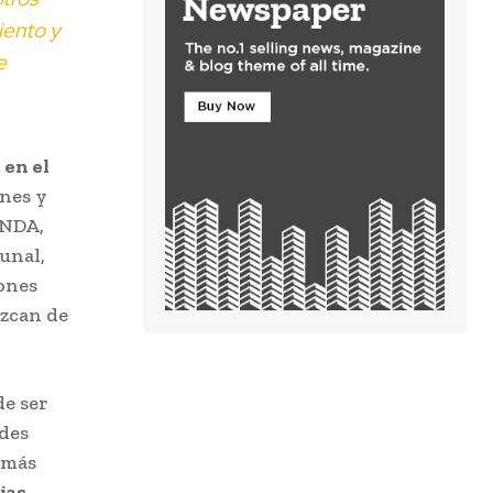
iento y
e
 en el
ones y
ENDA,
unal,
ones
azcan de
de ser
des
 más
jas
,