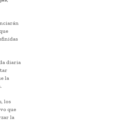
anciarán
 que
efinidas
da diaria
itar
e la
.
, los
ivo que
zar la