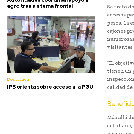
agro tras sistema frontal
Se trata d
accesos pa
pesos. La 
cajones pr
numerosas 
visitantes
“El objetiv
tienen un 
inspección
Destacada
IPS orienta sobre acceso a la PGU
calidad de 
Beneficio
Más allá d
cotidiana,
y reforzar 