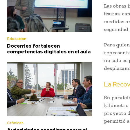
Las obras 
fisuras, c
medidas or
seguridad 
Educación
Para quien
Docentes fortalecen
competencias digitales en el aula
representa
no solo es 
desplazami
La Recov
En paralel
kilómetro 2
proyecto d
permitió a
Crónicas
Autoridades coordinan apoyo al