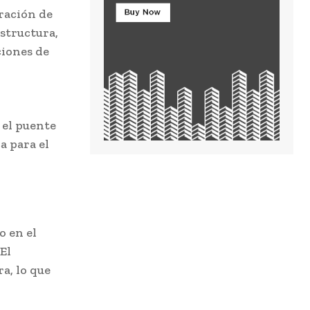
aración de
estructura,
ciones de
 el puente
a para el
o en el
 El
a, lo que