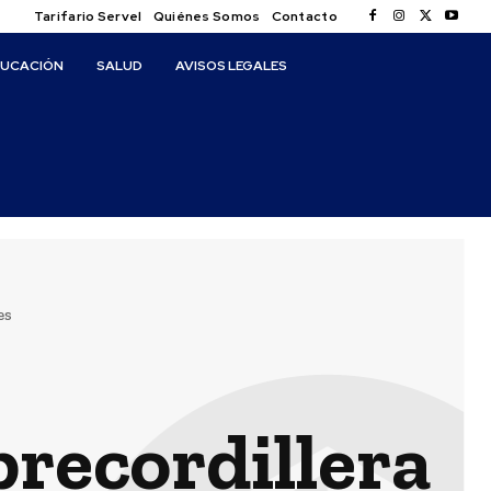
Tarifario Servel
Quiénes Somos
Contacto
DUCACIÓN
SALUD
AVISOS LEGALES
es
precordillera