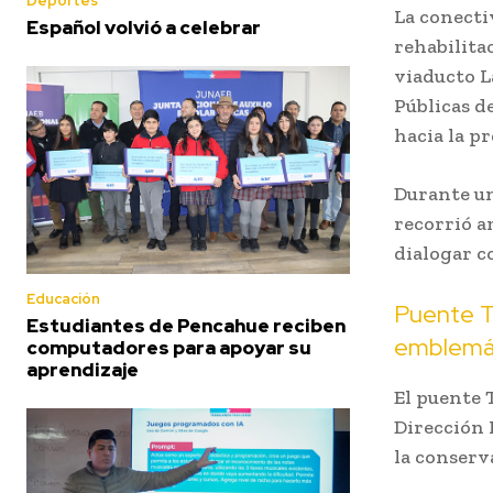
Deportes
La conecti
Español volvió a celebrar
rehabilita
viaducto L
Públicas d
hacia la pr
Durante un
recorrió a
dialogar c
Educación
Puente Tr
Estudiantes de Pencahue reciben
emblemá
computadores para apoyar su
aprendizaje
El puente 
Dirección 
la conserv