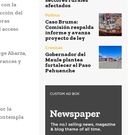
sectores rurales
 con la
afectados
cción del
Política
bras
Caso Bruma:
Comisión respalda
l acceso
informe y avanza
proyecto de ley
Crónicas
rge Abarza
,
Gobernador del
Maule plantea
avances y
fortalecer el Paso
.
Pehuenche
or la
contempla