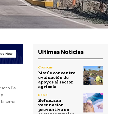
Ultimas Noticias
Crónicas
Maule concentra
evaluación de
apoyos al sector
agrícola
ducto La
 y
Salud
Refuerzan
la zona.
vacunación
preventiva en