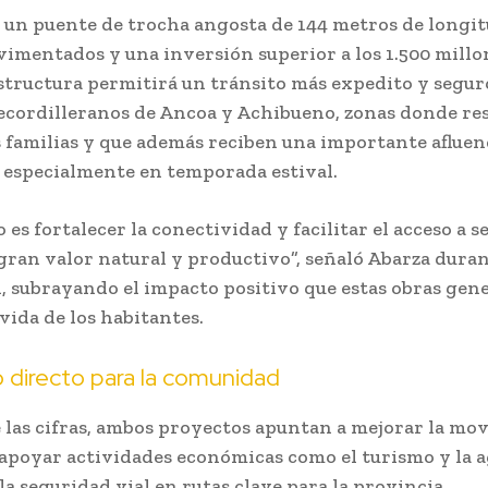
e un puente de trocha angosta de 144 metros de longit
vimentados y una inversión superior a los 1.500 millo
estructura permitirá un tránsito más expedito y seguro
ecordilleranos de Ancoa y Achibueno, zonas donde re
familias y que además reciben una importante afluen
, especialmente en temporada estival.
o es fortalecer la conectividad y facilitar el acceso a 
gran valor natural y productivo”, señaló Abarza duran
, subrayando el impacto positivo que estas obras gene
vida de los habitantes.
 directo para la comunidad
e las cifras, ambos proyectos apuntan a mejorar la mov
 apoyar actividades económicas como el turismo y la a
la seguridad vial en rutas clave para la provincia.