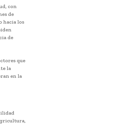
ud, con
nes de
 hacia los
siden
cia de
sectores que
te la
ran en la
ilidad
gricultura,