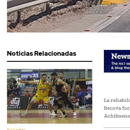
Noticias Relacionadas
La rehabil
Recova for
Achibueno,