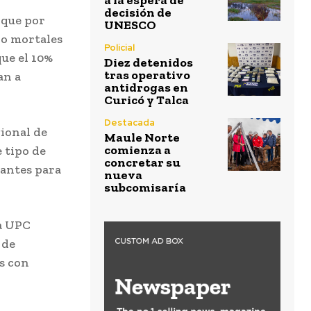
a la espera de
decisión de
 que por
UNESCO
no mortales
Policial
que el 10%
Diez detenidos
tras operativo
an a
antidrogas en
Curicó y Talca
Destacada
gional de
Maule Norte
comienza a
 tipo de
concretar su
dantes para
nueva
subcomisaría
la UPC
 de
s con