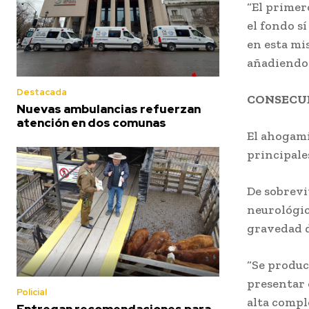
“El primero
el fondo s
en esta mis
añadiendo 
Destacada
CONSECU
Nuevas ambulancias refuerzan
atención en dos comunas
El ahogami
principale
De sobrevi
neurológic
gravedad d
“Se produc
presentar e
Policial
alta compl
Entregan recomendaciones para