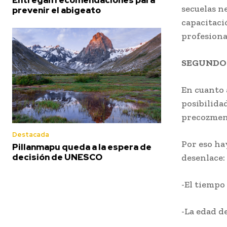
secuelas n
prevenir el abigeato
capacitació
profesional
SEGUNDOS
En cuanto a
posibilida
precozmen
Destacada
Por eso ha
Pillanmapu queda a la espera de
decisión de UNESCO
desenlace
-El tiemp
-La edad d