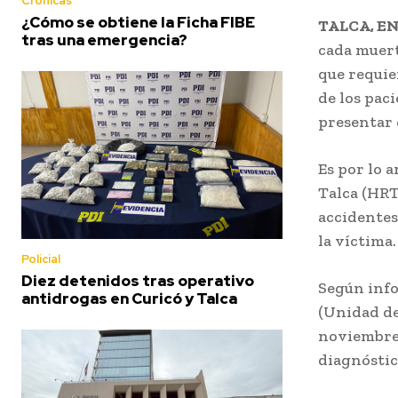
Crónicas
¿Cómo se obtiene la Ficha FIBE
TALCA, EN
tras una emergencia?
cada muert
que requie
de los pac
presentar
Es por lo 
Talca (HRT
accidentes
la víctima
Policial
Diez detenidos tras operativo
Según info
antidrogas en Curicó y Talca
(Unidad de
noviembre 
diagnóstic