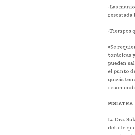
-Las mani
rescatada 
-Tiempos q
«Se requie
torácicas 
pueden sal
el punto d
quizás ten
recomendó 
FISIATRA
La Dra. So
detalle qu