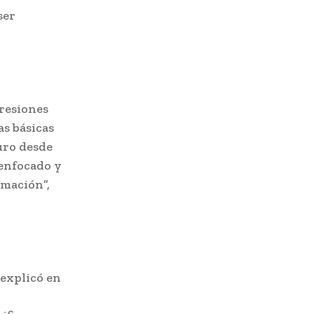
ser
resiones
as básicas
uro desde
 enfocado y
imación”,
 explicó en