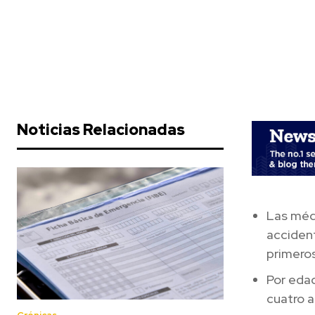
Noticias Relacionadas
Las médi
accident
primero
Por edad
cuatro a