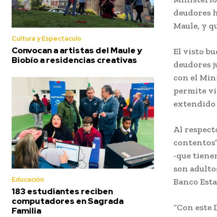
deudores h
Maule, y q
Cultura y Espectaculo
Convocan a artistas del Maule y
El visto bu
Biobío a residencias creativas
deudores j
con el Min
permite vi
extendido 
Al respect
contentos”
-que tiene
son adulto
Educación
Banco Esta
183 estudiantes reciben
computadores en Sagrada
“Con este 
Familia