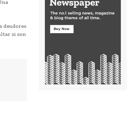
 Una
os deudores
ltar si son