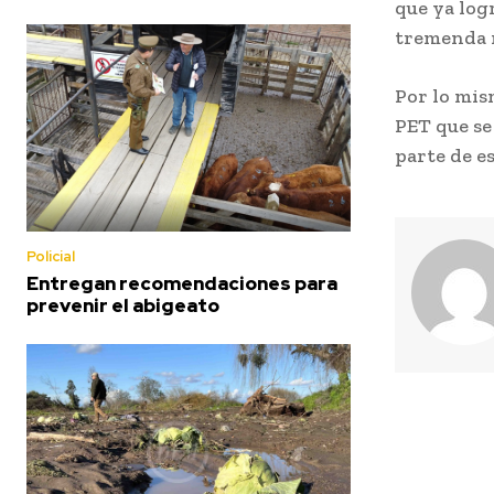
que ya log
tremenda n
Por lo mis
PET que se
parte de es
Policial
Entregan recomendaciones para
prevenir el abigeato