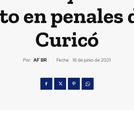
o en penales 
Curicó
Por:
AF BR
Fecha:
16 de junio de 2021