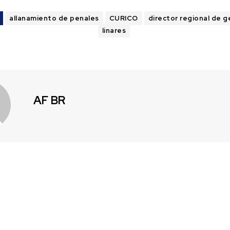
allanamiento de penales
CURICO
director regional de 
linares
AF BR