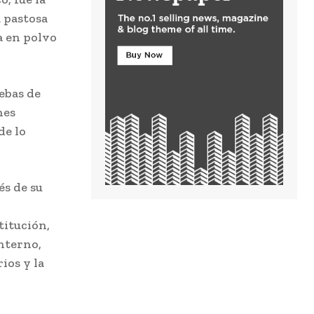
 pastosa
a en polvo
ebas de
nes
de lo
és de su
titución,
interno,
ios y la