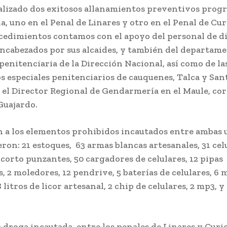
lizado dos exitosos allanamientos preventivos pro
a, uno en el Penal de Linares y otro en el Penal de Cur
edimientos contamos con el apoyo del personal de d
ncabezados por sus alcaides, y también del departam
penitenciaria de la Dirección Nacional, así como de la
os especiales penitenciarios de cauquenes, Talca y San
 el Director Regional de Gendarmería en el Maule, cor
Guajardo.
n a los elementos prohibidos incautados entre ambas
ron: 21 estoques, 63 armas blancas artesanales, 31 celu
corto punzantes, 50 cargadores de celulares, 12 pipas
s, 2 moledores, 12 pendrive, 5 baterías de celulares, 6
 litros de licor artesanal, 2 chip de celulares, 2 mp3, y
 droga incautada, entre los penales de Linares y Curicó