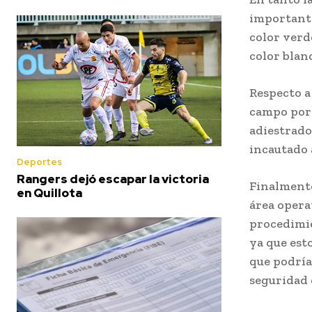
importante
color verd
color blan
Respecto a
campo por 
adiestrado
incautado 
Deportes
Rangers dejó escapar la victoria
Finalmente
en Quillota
área opera
procedimie
ya que est
que podría
seguridad 