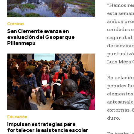
“Hemos rea
esta seman
ambos proc
Crónicas
unidades e
San Clemente avanza en
evaluación del Geoparque
seguridad 
Pillanmapu
de servici
puntualizó
Luis Meza 
En relació
penales fue
elementos 
artesanale
externas, 8
Educación
duro.
Impulsan estrategias para
fortalecer la asistencia escolar
En tanto la