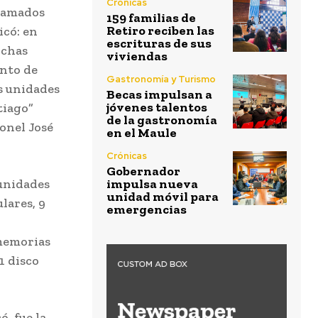
Crónicas
gramados
159 familias de
Retiro reciben las
icó: en
escrituras de sus
ichas
viviendas
ento de
Gastronomía y Turismo
s unidades
Becas impulsan a
jóvenes talentos
tiago”
de la gastronomía
onel José
en el Maule
Crónicas
Gobernador
 unidades
impulsa nueva
unidad móvil para
lares, 9
emergencias
 memorias
 1 disco
, fue la