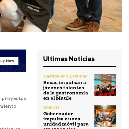
Ultimas Noticias
Gastronomía y Turismo
Becas impulsan a
jóvenes talentos
de la gastronomía
en el Maule
n proyectos
imiento.
Crónicas
Gobernador
impulsa nueva
unidad móvil para
Mujer, en