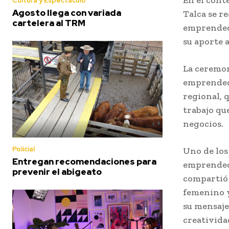
Cultura y Espectaculo
Agosto llega con variada
Talca se r
cartelera al TRM
emprendedo
su aporte 
La ceremon
emprendedo
regional, 
trabajo qu
negocios.
Policial
Uno de los
Entregan recomendaciones para
emprendedo
prevenir el abigeato
compartió 
femenino y
su mensaje
creativida