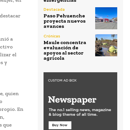
emergencias
Destacada
 destacar
Paso Pehuenche
proyecta nuevos
avances
Crónicas
unió a
Maule concentra
ctivo
evaluación de
apoyos al sector
izar el
agrícola
s y
e, quien
o
propio. En
n,
s que