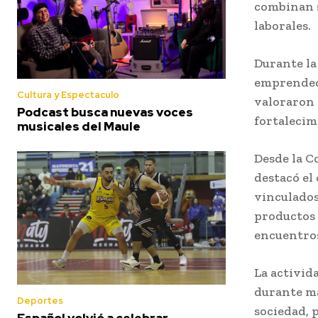
combinan s
laborales.
Durante la
emprendedo
Cultura y Espectaculo
valoraron e
Podcast busca nuevas voces
fortalecim
musicales del Maule
Desde la C
destacó el
vinculados
productos 
encuentros
La activid
durante ma
Deportes
sociedad, 
Español volvió a celebrar