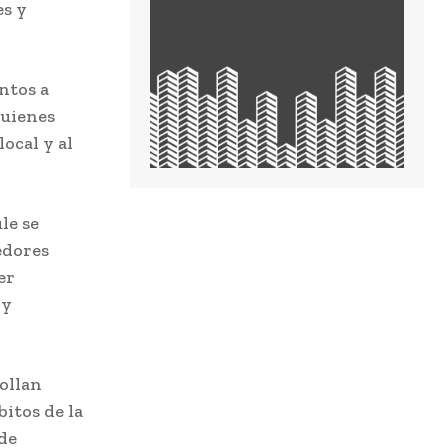
es y
ntos a
quienes
ocal y al
le se
edores
er
 y
rollan
bitos de la
 de