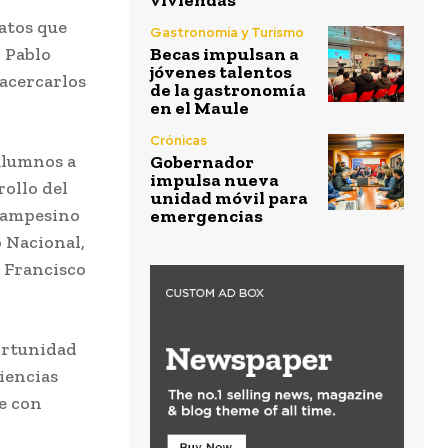
viviendas
atos que
Gastronomía y Turismo
l Pablo
Becas impulsan a
jóvenes talentos
acercarlos
de la gastronomía
en el Maule
Crónicas
 alumnos a
Gobernador
impulsa nueva
rollo del
unidad móvil para
 Campesino
emergencias
 Nacional,
n Francisco
portunidad
iencias
e con