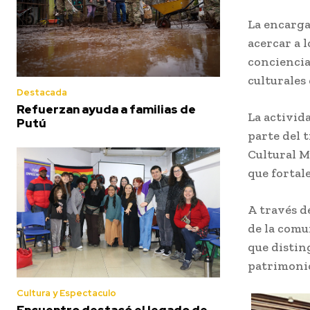
La encarga
acercar a 
conciencia
culturales
Destacada
Refuerzan ayuda a familias de
La activid
Putú
parte del 
Cultural M
que fortal
A través d
de la comu
que distin
patrimonio
Cultura y Espectaculo
Encuentro destacó el legado de