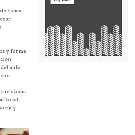
ido busca
nerar
s
ios y forma
ación
del aula
orno.
 turísticos
cultural
moria y