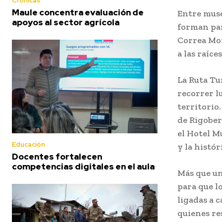
Crónicas
Maule concentra evaluación de
Entre muse
apoyos al sector agrícola
forman par
Correa Mon
a las raíce
La Ruta Tu
recorrer l
territorio
de Rigober
el Hotel M
Educación
y la histó
Docentes fortalecen
competencias digitales en el aula
Más que un
para que l
ligadas a 
quienes re