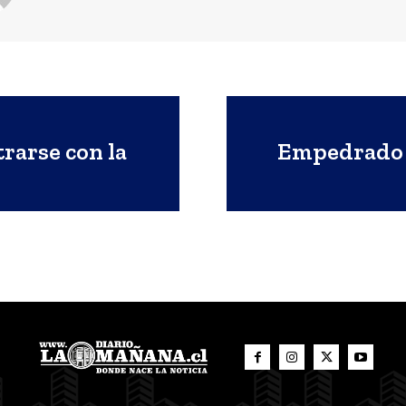
rarse con la
Empedrado c