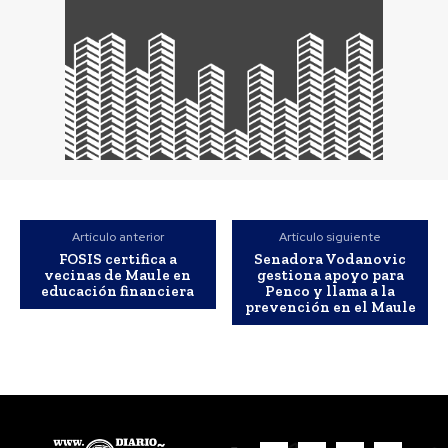
Artículo anterior
Artículo siguiente
FOSIS certifica a
Senadora Vodanovic
vecinas de Maule en
gestiona apoyo para
educación financiera
Penco y llama a la
prevención en el Maule