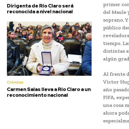
primer con
Dirigenta de Río Claro será
reconocida a nivel nacional
del Maule y
soprano. Y
público de
reveladora
tiempo. La
distintas 
algún grad
Al frente 
Víctor Hug
Crónicas
Carmen Salas lleva a Río Claro a un
año pasado
reconocimiento nacional
FIFA, expe
una cosa m
ahora poda
especialme