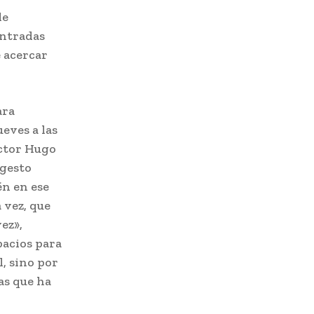
de
entradas
e acercar
ara
ueves a las
íctor Hugo
 gesto
én en ese
 vez, que
ez»,
pacios para
l, sino por
as que ha