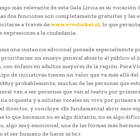
rasgo más relevante de esta Gala Lírica es su vocación 
Las dos funciones son completamente gratuitas y las 
icitarse a través de
www.vivoticket.cl
, lo que permit
e expresiones a la ciudadanía.
suma una instancia adicional pensada especialmente p
prioritarias: un ensayo general abierto al público el j
s, con énfasis en adultos mayores de la región. Para V
tipo de iniciativas tienen un valor que va más allá del
 «Muy probablemente, muchas de las personas que est
eral van a ser personas que van al teatro por primera
una orquesta y a solistas vocales en vivo por primera v
 el director, y concluye: «Es fundamental abrir esos es
 lo que hacemos no es algo distante, no es algo difíci
io, algo muy emocional, una de las formas más hermos
 el ser humano de hacer arte.»