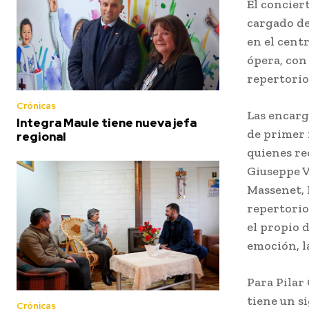
El concier
cargado de
en el centr
ópera, con
repertorio
Crónicas
Las encarg
Integra Maule tiene nueva jefa
de primer 
regional
quienes re
Giuseppe V
Massenet, 
repertorio
el propio 
emoción, la
Para Pilar
tiene un s
Crónicas