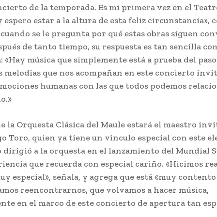
cierto de la temporada. Es mi primera vez en el Teat
 espero estar a la altura de esta feliz circunstancia», c
 cuando se le pregunta por qué estas obras siguen co
spués de tanto tiempo, su respuesta es tan sencilla co
: «Hay música que simplemente está a prueba del paso
s melodías que nos acompañan en este concierto invi
emociones humanas con las que todos podemos relaci
o.»
de la Orquesta Clásica del Maule estará el maestro inv
o Toro, quien ya tiene un vínculo especial con este el
 dirigió a la orquesta en el lanzamiento del Mundial S
riencia que recuerda con especial cariño. «Hicimos r
uy especial», señala, y agrega que está «muy contento
mos reencontrarnos, que volvamos a hacer música,
nte en el marco de este concierto de apertura tan espe