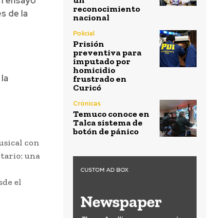
un ensayo
un
reconocimiento
s de la
nacional
Policial
Prisión
preventiva para
imputado por
homicidio
 la
frustrado en
Curicó
Crónicas
Temuco conoce en
Talca sistema de
botón de pánico
usical con
tario: una
sde el