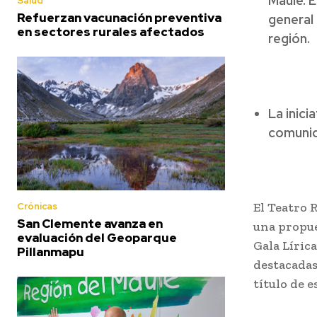
Maule. 
Salud
Refuerzan vacunación preventiva
general
en sectores rurales afectados
región.
La inici
comunid
El Teatro 
Crónicas
San Clemente avanza en
una propue
evaluación del Geoparque
Gala Líric
Pillanmapu
destacadas
título de e