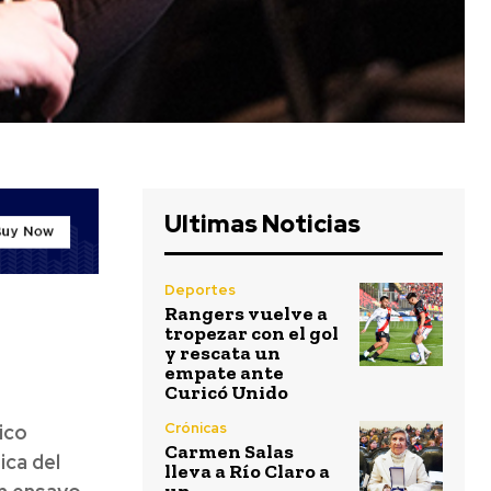
Ultimas Noticias
Deportes
Rangers vuelve a
tropezar con el gol
y rescata un
empate ante
Curicó Unido
Crónicas
ico
Carmen Salas
ica del
lleva a Río Claro a