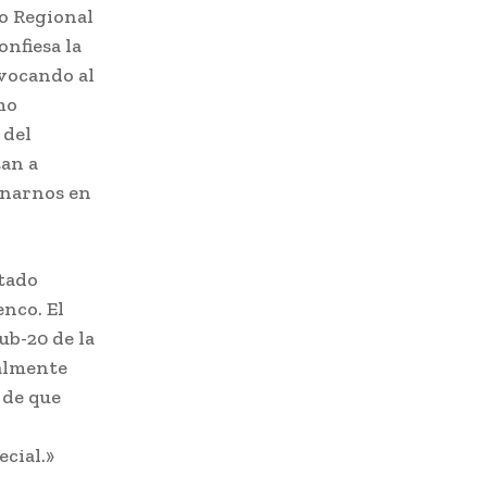
ro Regional
onfiesa la
nvocando al
mo
 del
tan a
onarnos en
itado
enco. El
ub-20 de la
ealmente
 de que
cial.»