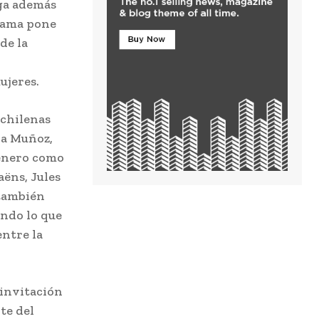
ega además
grama pone
de la
ujeres.
 chilenas
ca Muñoz,
género como
aëns, Jules
 también
ndo lo que
entre la
 invitación
te del