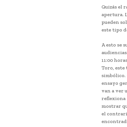
Quizás el 
apertura. 
pueden sol
este tipo d
A esto se 
audiencias 
11:00 hora
Toro, este 
simbólico.
ensayo gen
van a ver 
reflexiona
mostrar que
el contrar
encontrado