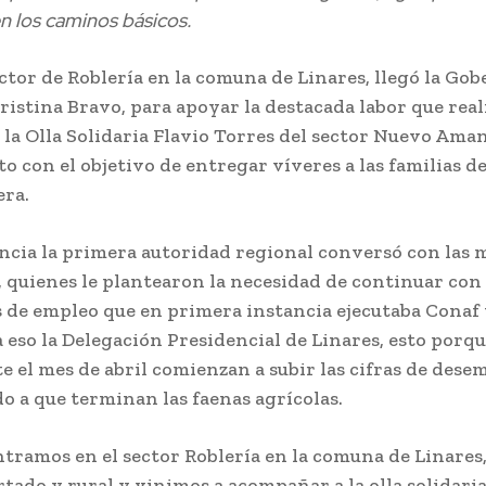
en los caminos básicos.
ector de Roblería en la comuna de Linares, llegó la Go
ristina Bravo, para apoyar la destacada labor que real
 la Olla Solidaria Flavio Torres del sector Nuevo Ama
to con el objetivo de entregar víveres a las familias de
era.
ancia la primera autoridad regional conversó con las 
, quienes le plantearon la necesidad de continuar con 
de empleo que en primera instancia ejecutaba Conaf
a eso la Delegación Presidencial de Linares, esto porq
e el mes de abril comienzan a subir las cifras de dese
do a que terminan las faenas agrícolas.
tramos en el sector Roblería en la comuna de Linares,
rtado y rural y vinimos a acompañar a la olla solidaria