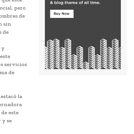
ocial, pero
hombres de
n sin
s de
 y
 este
s servicios
ama de
destacó la
bernadora
 de este
 y se