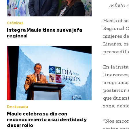
asfalto 
Hasta el s
Crónicas
Regional C
Integra Maule tiene nueva jefa
regional
mujeres de
Linares, es
precordill
En la inst
linarenses
programas 
posterior 
que durant
zona, debi
Destacada
Maule celebra su día con
reconocimiento a su identidad y
“Nos encon
desarrollo
sector apa