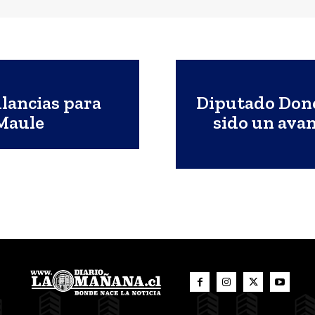
lancias para
Diputado Dono
 Maule
sido un avan