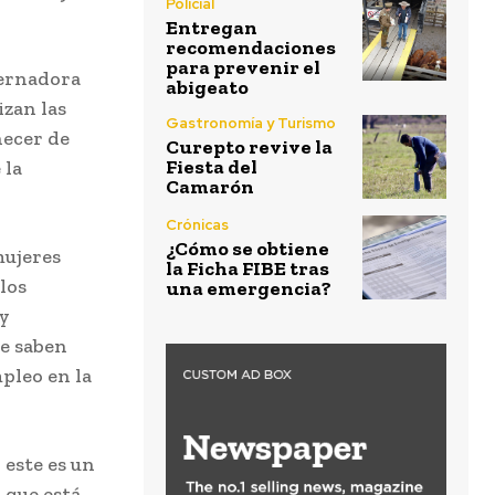
Policial
Entregan
recomendaciones
para prevenir el
bernadora
abigeato
izan las
Gastronomía y Turismo
necer de
Curepto revive la
Fiesta del
 la
Camarón
Crónicas
¿Cómo se obtiene
mujeres
la Ficha FIBE tras
los
una emergencia?
 y
ue saben
mpleo en la
 este es un
 que está