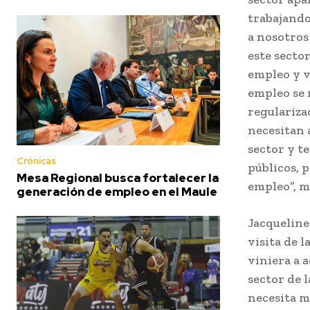
trabajando
a nosotros
este secto
empleo y v
empleo se 
regulariza
necesitan 
sector y t
Crónicas
públicos, 
Mesa Regional busca fortalecer la
empleo”, m
generación de empleo en el Maule
Jacqueline 
visita de 
viniera a 
sector de 
necesita m