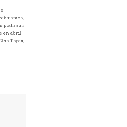
de
rabajamos,
le pedimos
e en abril
Elba Tapia,