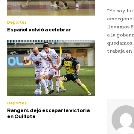
“Yo soy la
emergencia
Deportes
llevamos 8
Español volvió a celebrar
a la gober
quedamos s
trabaja en
Deportes
Rangers dejó escapar la victoria
en Quillota