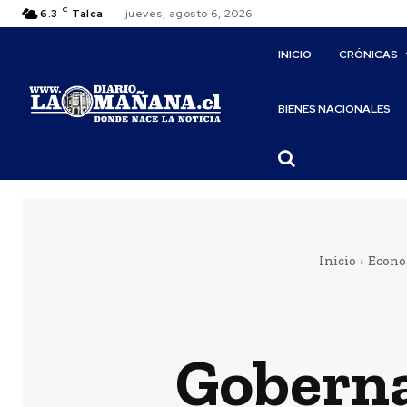
C
6.3
Talca
jueves, agosto 6, 2026
INICIO
CRÓNICAS
BIENES NACIONALES
Inicio
Econ
Goberna