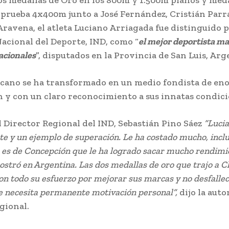
a prueba 4x400m junto a José Fernández, Cristián Parr
ravena, el atleta Luciano Arriagada fue distinguido p
Nacional del Deporte, IND, como “
el mejor deportista ma
acionales
”, disputados en la Provincia de San Luis, Arg
no se ha transformado en un medio fondista de en
 y con un claro reconocimiento a sus innatas condici
irector Regional del IND, Sebastián Pino Sáez
“Lucia
e y un ejemplo de superación. Le ha costado mucho, inclu
 es de Concepción que le ha logrado sacar mucho rendimie
ostró en Argentina. Las dos medallas de oro que trajo a Ch
 todo su esfuerzo por mejorar sus marcas y no desfallec
e necesita permanente motivación personal”,
dijo la auto
gional.