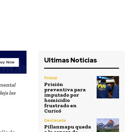
Ultimas Noticias
Policial
Prisión
amental
preventiva para
eja las
imputado por
homicidio
frustrado en
Curicó
Destacada
Pillanmapu queda
lla de