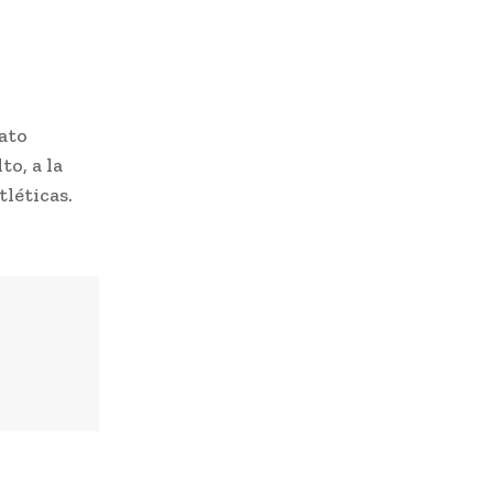
ato
o, a la
léticas.