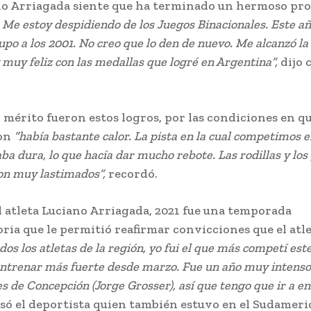
rriagada siente que ha terminado un hermoso pr
z. Me estoy despidiendo de los Juegos Binacionales. Este a
upo a los 2001. No creo que lo den de nuevo. Me alcanzó la 
muy feliz con las medallas que logré en Argentina”,
dijo 
ito fueron estos logros, por las condiciones en q
on
“había bastante calor. La pista en la cual competimos e
aba dura, lo que hacía dar mucho rebote. Las rodillas y lo
n muy lastimados”,
recordó.
tleta Luciano Arriagada, 2021 fue una temporada
ria que le permitió reafirmar convicciones que el atle
dos los atletas de la región, yo fui el que más competí est
ntrenar más fuerte desde marzo. Fue un año muy intens
 es de Concepción (Jorge Grosser), así que tengo que ir a e
só el deportista quien también estuvo en el Sudamer