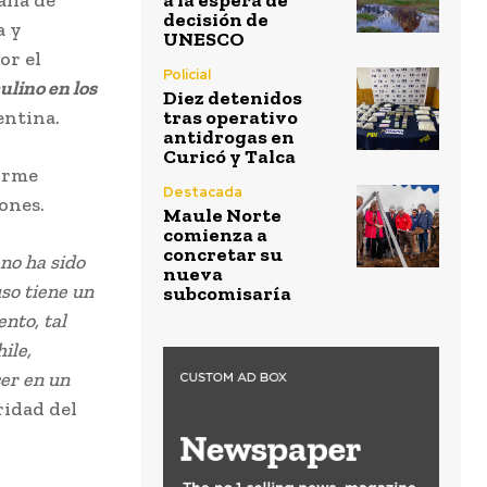
a la espera de
decisión de
a y
UNESCO
or el
Policial
ulino en los
Diez detenidos
entina.
tras operativo
antidrogas en
Curicó y Talca
orme
Destacada
ones.
Maule Norte
comienza a
concretar su
no ha sido
nueva
so tiene un
subcomisaría
nto, tal
ile,
er en un
ridad del