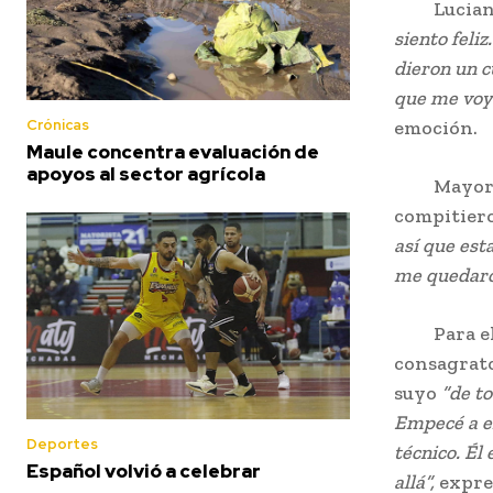
Luciano A
siento feli
dieron un c
que me voy 
Crónicas
emoción.
Maule concentra evaluación de
apoyos al sector agrícola
Mayor mér
compitier
así que est
me quedaro
Para el a
consagrato
suyo
“de to
Empecé a e
Deportes
técnico. Él
Español volvió a celebrar
allá”,
expre