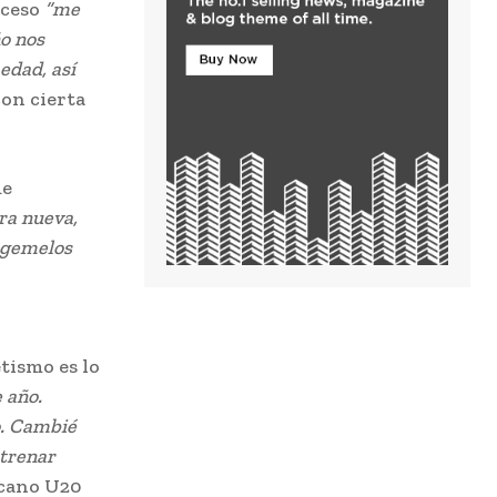
oceso
“me
ño nos
edad, así
con cierta
ue
ra nueva,
s gemelos
tismo es lo
e año.
o. Cambié
ntrenar
icano U20