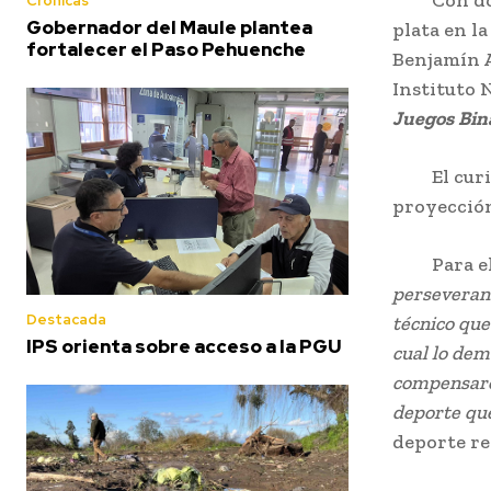
Crónicas
Gobernador del Maule plantea
plata en l
fortalecer el Paso Pehuenche
Benjamín A
Instituto 
Juegos
Bin
El curica
proyección
Para el D
perseverant
Destacada
técnico que
IPS orienta sobre acceso a la PGU
cual lo dem
compensaron
deporte qu
deporte re