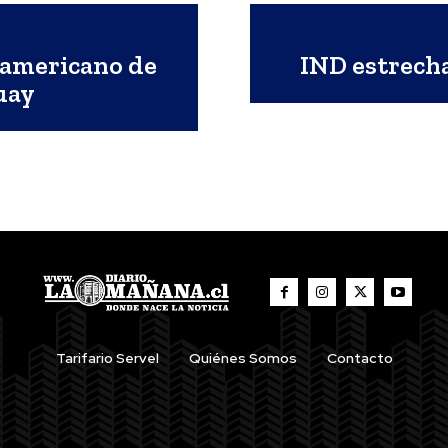
damericano de
IND estrecha
uay
Tarifario Servel
Quiénes Somos
Contacto