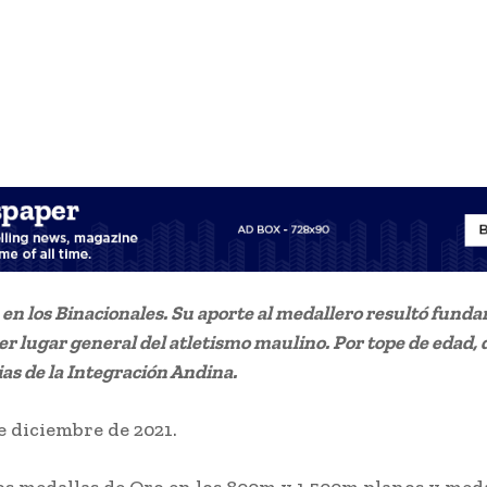
 en los Binacionales. Su aporte al medallero resultó fund
cer lugar general del atletismo maulino. Por tope de edad, d
s de la Integración Andina.
e diciembre de 2021.
edallas de Oro en los 800m y 1.500m planos y meda