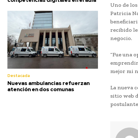
Uno de los
Patricia N
beneficiar
recibido l
negocio.
“Fue una o
emprendim
mejor mi n
Destacada
Nuevas ambulancias refuerzan
La nueva c
atención en dos comunas
sitio web 
postulante