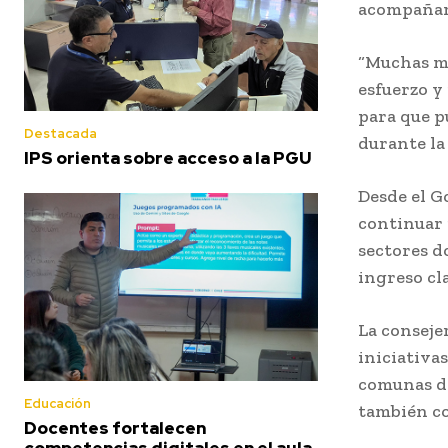
acompañami
“Muchas mu
esfuerzo y
para que p
Destacada
durante la
IPS orienta sobre acceso a la PGU
Desde el G
continuar
sectores d
ingreso cl
La conseje
iniciativa
comunas de
Educación
también co
Docentes fortalecen
competencias digitales en el aula