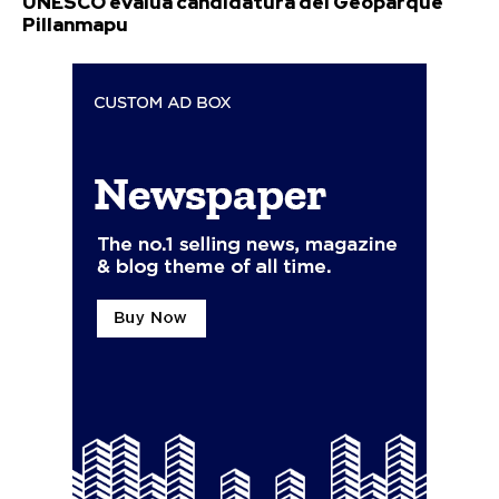
UNESCO evalúa candidatura del Geoparque
Pillanmapu