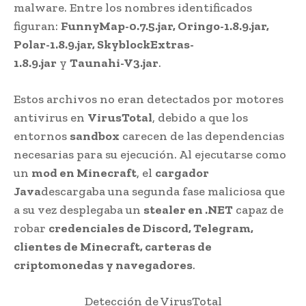
malware. Entre los nombres identificados
figuran:
FunnyMap-0.7.5.jar, Oringo-1.8.9.jar,
Polar-1.8.9.jar, SkyblockExtras-
1.8.9.jar
y
Taunahi-V3.jar
.
Estos archivos no eran detectados por motores
antivirus en
VirusTotal
, debido a que los
entornos
sandbox
carecen de las dependencias
necesarias para su ejecución. Al ejecutarse como
un
mod en Minecraft
, el
cargador
Java
descargaba una segunda fase maliciosa que
a su vez desplegaba un
stealer en .NET
capaz de
robar
credenciales de Discord, Telegram,
clientes de Minecraft, carteras de
criptomonedas y navegadores
.
Detección de VirusTotal