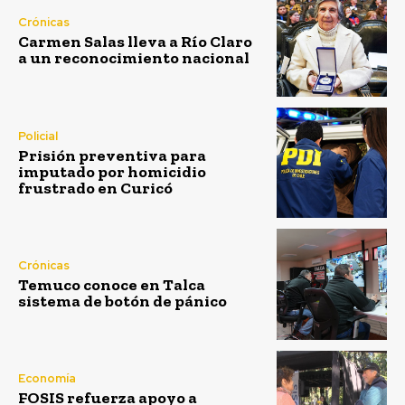
e
n
Crónicas
t
Carmen Salas lleva a Río Claro
r
a un reconocimiento nacional
e
v
i
s
t
Policial
a
Prisión preventiva para
d
imputado por homicidio
o
frustrado en Curicó
d
e
l
a
e
d
Crónicas
i
Temuco conoce en Talca
c
sistema de botón de pánico
i
ó
n
f
e
Economía
b
FOSIS refuerza apoyo a
r