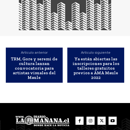
o
m
b
r
a
s
d
e
u
n
M
Artículo anterior
Artículo siguiente
i
TRM, Gore y seremi de
Ya están abiertas las
t
cultura lanzan
inscripciones para los
o
convocatoria para
talleres gratuitos
.
artistas visuales del
previos a AMA Maule
T
Maule
2022
a
l
c
a
,
P
a
r
í
s