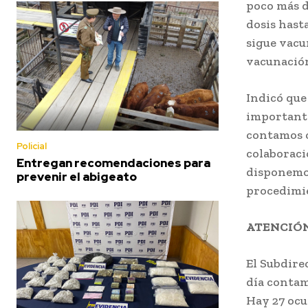
poco más d
dosis hasta
sigue vacu
vacunació
Indicó que
importante
contamos 
Policial
colaboraci
Entregan recomendaciones para
disponemos
prevenir el abigeato
procedimien
ATENCIÓN
El Subdire
día contam
Hay 27 ocu