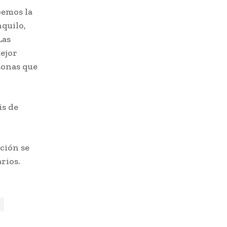
bemos la
quilo,
Las
ejor
sonas que
is de
ción se
arios.