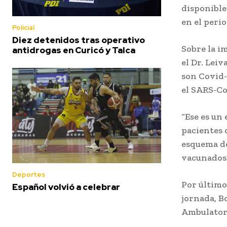
disponible
en el peri
Policial
Diez detenidos tras operativo
Sobre la i
antidrogas en Curicó y Talca
el Dr. Leiv
son Covid-
el SARS-Co
“Ese es un
pacientes 
esquema de
vacunados”
Deportes
Por último
Español volvió a celebrar
jornada, B
Ambulatori