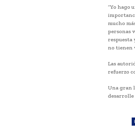
“Yo hago u
importanci
mucho más 
personas v
respuesta 
no tienen 
Las autori
refuerzo c
Una gran l
desarrolle