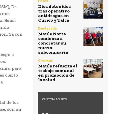
Policial
Diez detenidos
SSM), Dr.
tras operativo
s nos
antidrogas en
Curicó y Talca
. Es así
enido
Destacada
Maule Norte
ión. Ya con
comienza a
concretar su
nueva
subcomisaría
iesgo a
Crónicas
os.
Maule refuerza el
óxima, para
trabajo comunal
es cierto
en promoción de
la salud
ra
tal de los
ase, son un