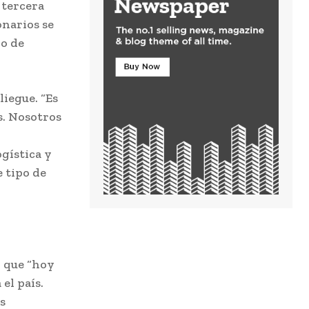
 tercera
onarios se
o de
iegue. “Es
s. Nosotros
gística y
 tipo de
ó que “hoy
el país.
s