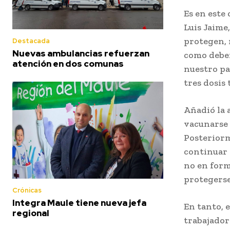
Es en este
Luis Jaime,
protegen, 
Destacada
Nuevas ambulancias refuerzan
como debem
atención en dos comunas
nuestro pa
tres dosis
Añadió la 
vacunarse 
Posteriorm
continuar 
no en form
protegerse
Crónicas
Integra Maule tiene nueva jefa
En tanto, e
regional
trabajador