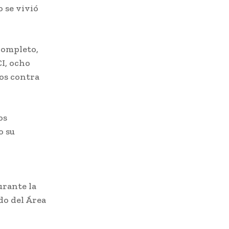
o se vivió
completo,
CI, ocho
dos contra
os
o su
urante la
do del Área