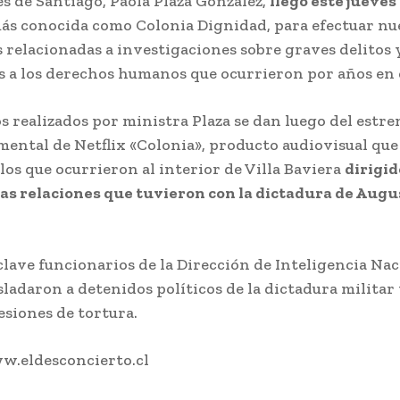
s de Santiago, Paola Plaza González,
llego este jueves 
más conocida como Colonia Dignidad, para efectuar nu
s relacionadas a investigaciones sobre graves delitos 
s a los derechos humanos que ocurrieron por años en e
s realizados por ministra Plaza se dan luego del estre
mental de Netflix «Colonia», producto audiovisual qu
llos que ocurrieron al interior de Villa Baviera
dirigid
las relaciones que tuvieron con la dictadura de Augu
clave funcionarios de la Dirección de Inteligencia Nac
sladaron a detenidos políticos de la dictadura militar 
esiones de tortura.
w.eldesconcierto.cl