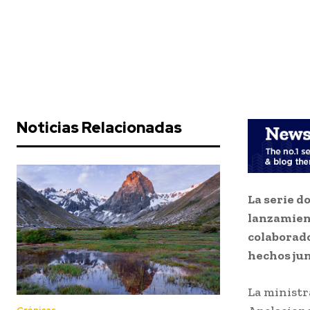
Noticias Relacionadas
La serie d
lanzamient
colaborado
hechos jun
La ministr