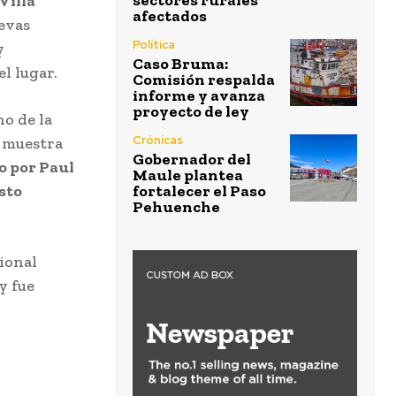
sectores rurales
Villa
afectados
evas
Política
y
Caso Bruma:
l lugar.
Comisión respalda
informe y avanza
proyecto de ley
no de la
Crónicas
e muestra
Gobernador del
o por Paul
Maule plantea
sto
fortalecer el Paso
Pehuenche
ional
y fue