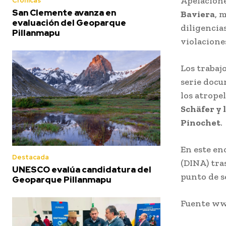
Apelacione
Crónicas
San Clemente avanza en
Baviera
, 
evaluación del Geoparque
diligencia
Pillanmapu
violacione
Los trabajo
serie docu
los atrope
Schäfer y 
Pinochet
.
En este en
Destacada
(DINA) tra
UNESCO evalúa candidatura del
punto de s
Geoparque Pillanmapu
Fuente ww