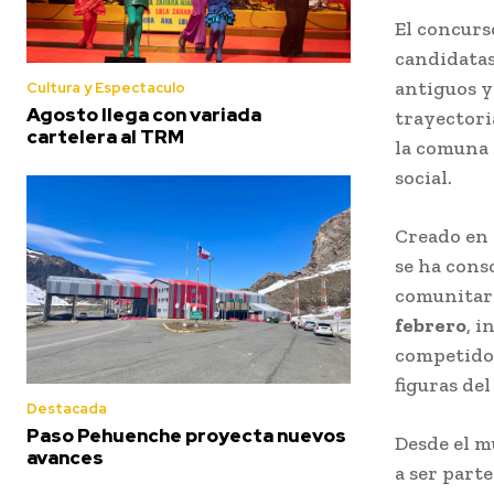
El concur
candidatas
antiguos y
Cultura y Espectaculo
Agosto llega con variada
trayectori
cartelera al TRM
la comuna
social.
Creado en 
se ha cons
comunitari
febrero
, i
competidor
figuras del
Destacada
Paso Pehuenche proyecta nuevos
Desde el m
avances
a ser part