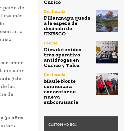
Curicó
ripción de
Destacada
lleza más
Pillanmapu queda
a la espera de
de
decisión de
esentar a
UNESCO
omiso
Policial
Diez detenidos
tras operativo
antidrogas en
l certamen
Curicó y Talca
ticipación
Destacada
bado 7 de
Maule Norte
 de las
comienza a
concretar su
cia de
nueva
subcomisaría
 y 30 años
entar a