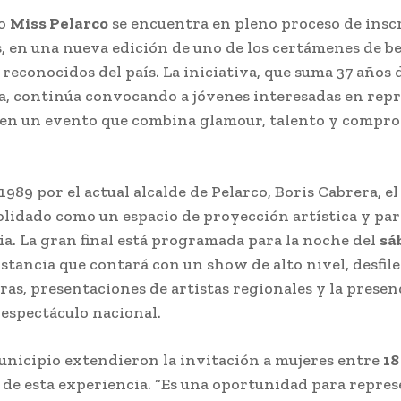
so
Miss Pelarco
se encuentra en pleno proceso de insc
, en una nueva edición de uno de los certámenes de be
 reconocidos del país. La iniciativa, que suma 37 años 
a, continúa convocando a jóvenes interesadas en repr
 en un evento que combina glamour, talento y compr
1989 por el actual alcalde de Pelarco, Boris Cabrera, e
olidado como un espacio de proyección artística y par
a. La gran final está programada para la noche del
sá
nstancia que contará con un show de alto nivel, desfile
as, presentaciones de artistas regionales y la presen
 espectáculo nacional.
unicipio extendieron la invitación a mujeres entre
18
e de esta experiencia. “Es una oportunidad para repres