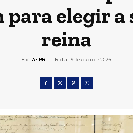
n para elegir a
reina
Por:
AF BR
Fecha:
9 de enero de 2026