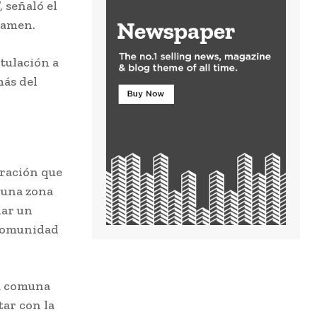
 señaló el
rtamen.
tulación a
más del
aración que
 una zona
lar un
 comunidad
la comuna
tar con la