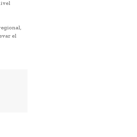
nivel
regional,
evar el