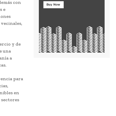
además con
s e
iones
 vecinales,
ercio y de
e una
anía a
as.
rencia para
ias,
nibles en
 sectores