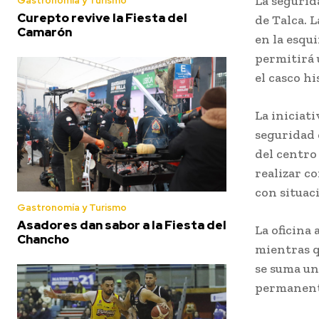
La segurid
Gastronomía y Turismo
Curepto revive la Fiesta del
de Talca. 
Camarón
en la esqu
permitirá 
el casco hi
La iniciati
seguridad 
del centro
realizar c
con situac
Gastronomía y Turismo
Asadores dan sabor a la Fiesta del
La oficina 
Chancho
mientras q
se suma un
permanente