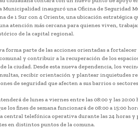
ad ciudadana contará con un nuevo punto de apoyo en
La Municipalidad inauguró una Oficina de Seguridad M
ina de 1 Sur con 4 Oriente, una ubicación estratégica q
una atención más cercana para quienes viven, trabaja
stórico de la capital regional.
va forma parte de las acciones orientadas a fortalecer 
comunal y contribuir a la recuperación de los espacio
 de la ciudad. Desde esta nueva dependencia, los veci
onsultas, recibir orientación y plantear inquietudes r
iones de seguridad que afecten a sus barrios o sectores
atenderá de lunes a viernes entre las 08:00 y las 20:00 
ue los fines de semana funcionará de 08:00 a 15:00 hora
a central telefónica operativa durante las 24 horas y 
s en distintos puntos de la comuna.