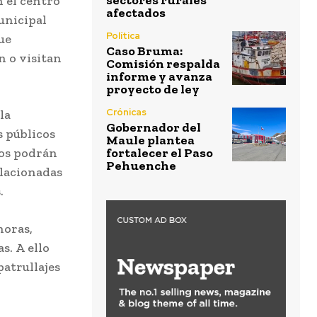
sectores rurales
 el centro
afectados
unicipal
Política
ue
Caso Bruma:
n o visitan
Comisión respalda
informe y avanza
proyecto de ley
Crónicas
la
Gobernador del
s públicos
Maule plantea
nos podrán
fortalecer el Paso
Pehuenche
elacionadas
.
horas,
s. A ello
patrullajes