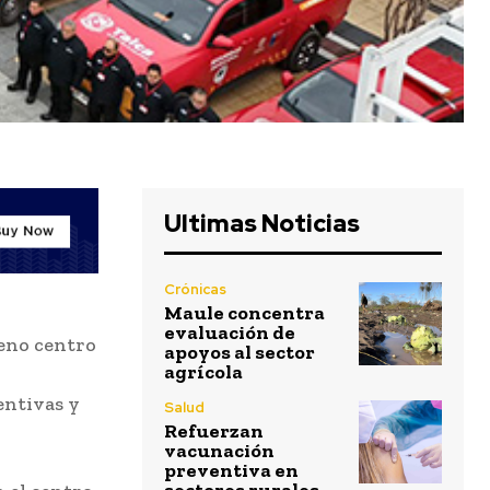
Ultimas Noticias
Crónicas
Maule concentra
evaluación de
leno centro
apoyos al sector
agrícola
entivas y
Salud
Refuerzan
vacunación
preventiva en