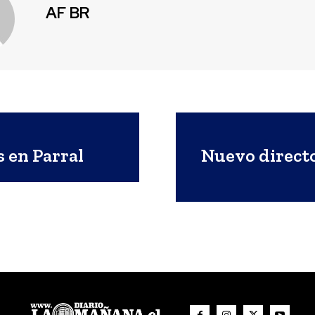
AF BR
s en Parral
Nuevo directo