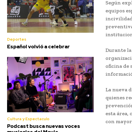
Según expl
equipos es
incivilida
preventiva
institucion
Deportes
Español volvió a celebrar
Durante la
organizaci
oficina de 
informació
La nueva d
quienes re
prevención
esta área,
Cultura y Espectaculo
con mayor 
Podcast busca nuevas voces
musicales del Maule