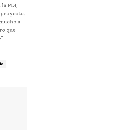
 la PDI,
e proyecto,
 mucho a
ero que
”.
le