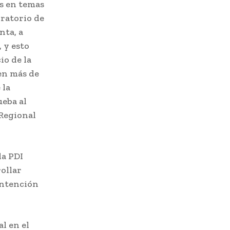
és en temas
oratorio de
nta, a
, y esto
io de la
en más de
 la
ueba al
 Regional
la PDI
ollar
mantención
l en el