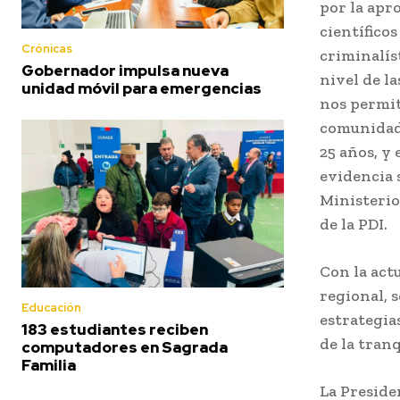
por la apr
científico
Crónicas
criminalís
Gobernador impulsa nueva
nivel de la
unidad móvil para emergencias
nos permit
comunidad
25 años, y
evidencia 
Ministerio
de la PDI.
Con la act
regional, 
Educación
estrategias
183 estudiantes reciben
de la tranq
computadores en Sagrada
Familia
La Preside