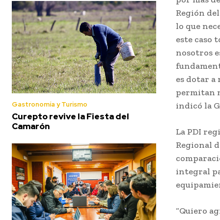
Región del
lo que nec
este caso 
nosotros e
fundamenta
es dotar a
permitan m
Gastronomía y Turismo
indicó la 
Curepto revive la Fiesta del
Camarón
La PDI reg
Regional d
comparació
integral p
equipamie
“Quiero ag