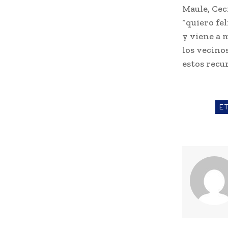
Maule, Cec
“quiero fel
y viene a 
los vecinos
estos recu
E