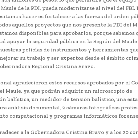
 Maule de la PDI, pueda modernizarse al nivel del FBI.
esitamos hacer es fortalecer a las fuerzas del orden pú
todos aquellos proyectos que nos presente la PDI del M
stamos disponibles para aprobarlos, porque sabemos 
l apoyar la seguridad pública en la Región del Maule 
 nuestras policías de instrumentos y herramientas que
ejorar su trabajo y ser expertos desde el ámbito crim
Gobernadora Regional Cristina Bravo.
ional agradecieron estos recursos aprobados por el C
el Maule, ya que podrán adquirir un microscopio de
n balística, un medidor de tensión balístico, una est
ara análisis documental, 2 cámaras fotográficas profes
nto computacional y programas informáticos forense
radecer a la Gobernadora Cristina Bravo y a los 20 co