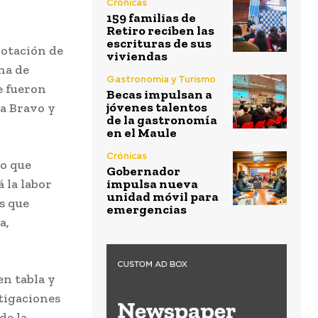
Crónicas
159 familias de
Retiro reciben las
escrituras de sus
votación de
viviendas
ina de
Gastronomía y Turismo
e fueron
Becas impulsan a
jóvenes talentos
a Bravo y
de la gastronomía
en el Maule
Crónicas
o que
Gobernador
 la labor
impulsa nueva
unidad móvil para
s que
emergencias
a,
en tabla y
tigaciones
de la