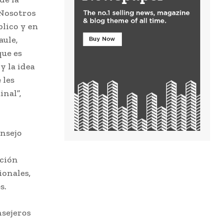
 Nosotros
blico y en
aule,
que es
y la idea
 les
inal”,
onsejo
ación
ionales,
s.
nsejeros