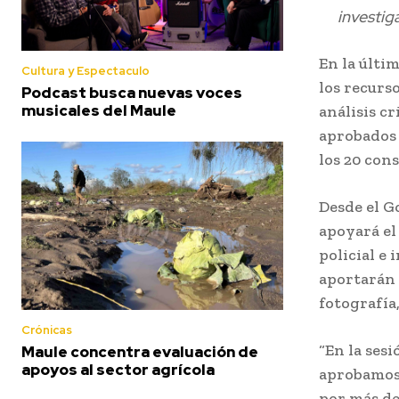
investig
En la últim
Cultura y Espectaculo
los recurso
Podcast busca nuevas voces
musicales del Maule
análisis cr
aprobados 
los 20 cons
Desde el G
apoyará el 
policial e
aportarán 
fotografía
Crónicas
“En la ses
Maule concentra evaluación de
apoyos al sector agrícola
aprobamos 
por más de