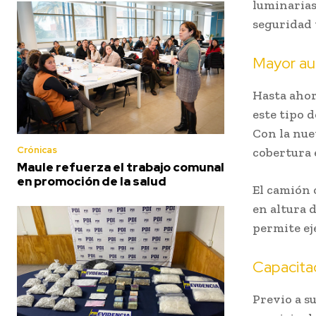
luminarias
seguridad 
Mayor au
Hasta ahor
este tipo 
Con la nue
Crónicas
cobertura 
Maule refuerza el trabajo comunal
en promoción de la salud
El camión 
en altura 
permite ej
Capacita
Previo a s