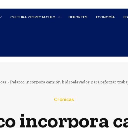
CULTURA Y ESPECTACULO
DEPORTES
ECONOMÍA
E
cas
Pelarco incorpora camión hidroelevador para reforzar traba
Crónicas
co incorpora 