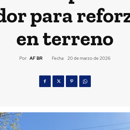
or para refor
en terreno
Por:
AF BR
Fecha:
20 de marzo de 2026