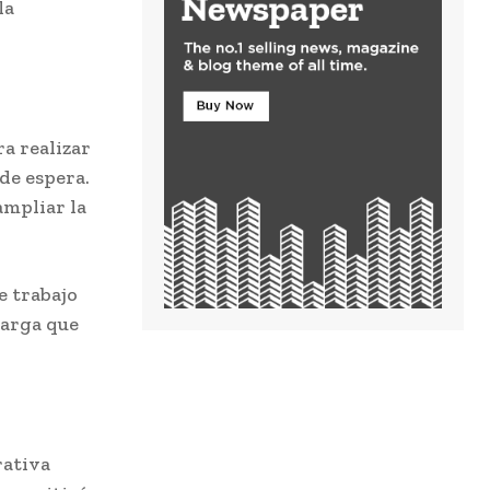
la
ra realizar
de espera.
ampliar la
e trabajo
carga que
rativa