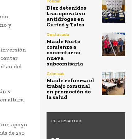
Policial
Diez detenidos
tras operativo
ión
antidrogas en
Curicó y Talca
eno y
Destacada
Maule Norte
comienza a
 inversión
concretar su
e contar
nueva
subcomisaría
dían del
Crónicas
Maule refuerza el
trabajo comunal
ión y
en promoción de
la salud
en altura,
á un apoyo
más de 250