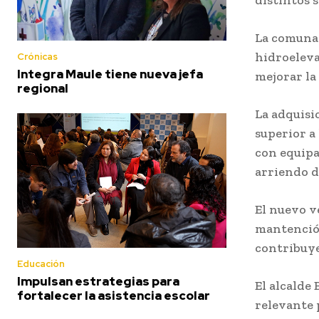
La comuna
hidroeleva
Crónicas
Integra Maule tiene nueva jefa
mejorar la
regional
La adquisi
superior a
con equipa
arriendo d
El nuevo v
mantención
contribuye
Educación
Impulsan estrategias para
El alcalde
fortalecer la asistencia escolar
relevante 