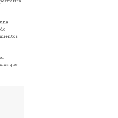
 permitirá
 una
ndo
imientos
su
cios que