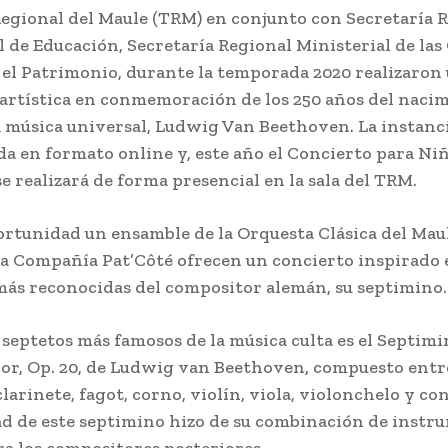
Regional del Maule (TRM) en conjunto con Secretaría 
l de Educación, Secretaría Regional Ministerial de las 
y el Patrimonio, durante la temporada 2020 realizaron
artística en conmemoración de los 250 años del nacim
a música universal, Ludwig Van Beethoven. La instanci
da en formato online y, este año el Concierto para Ni
e realizará de forma presencial en la sala del TRM.
ortunidad un ensamble de la Orquesta Clásica del Mau
la Compañía Pat’Côté ofrecen un concierto inspirado 
 más reconocidas del compositor alemán, su septimino.
 septetos más famosos de la música culta es el Septim
r, Op. 20, de Ludwig van Beethoven, compuesto entr
larinete, fagot, corno, violín, viola, violonchelo y co
d de este septimino hizo de su combinación de instr
a los compositores posteriores.