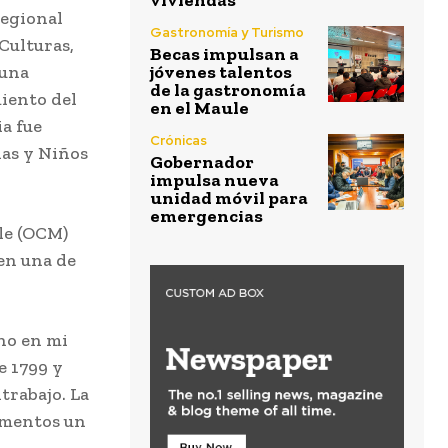
viviendas
Regional
Gastronomía y Turismo
Culturas,
Becas impulsan a
 una
jóvenes talentos
de la gastronomía
iento del
en el Maule
a fue
Crónicas
ñas y Niños
Gobernador
impulsa nueva
unidad móvil para
emergencias
le (OCM)
en una de
ino en mi
e 1799 y
ntrabajo. La
umentos un