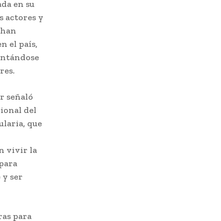
ada en su
s actores y
 han
n el país,
entándose
res.
ar señaló
ional del
ularia, que
 vivir la
 para
 y ser
ras para