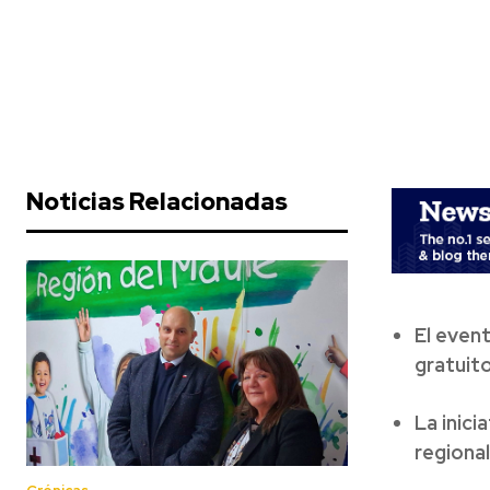
Noticias Relacionadas
El even
gratuito
La inici
regiona