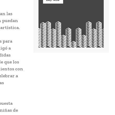
an las
ón puedan
artística.
s para
igó a
didas
de que los
mientos con
elebrar a
as
puesta
 niñas de