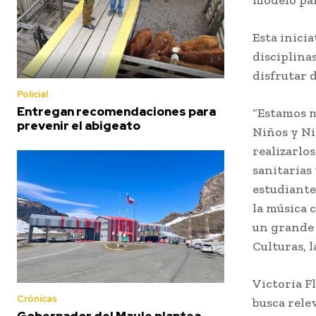
Esta inici
disciplina
disfrutar 
Policial
Entregan recomendaciones para
“Estamos m
prevenir el abigeato
Niños y Ni
realizarlo
sanitarias 
estudiante
la música c
un grande 
Culturas, l
Victoria F
Crónicas
busca rele
Gobernador del Maule plantea