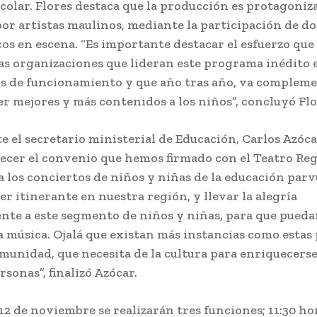
colar. Flores destaca que la producción es protagoniz
por artistas maulinos, mediante la participación de do
cos en escena. “Es importante destacar el esfuerzo que
las organizaciones que lideran este programa inédito e
os de funcionamiento y que año tras año, va complem
er mejores y más contenidos a los niños”, concluyó Flo
te el secretario ministerial de Educación, Carlos Azóc
ecer el convenio que hemos firmado con el Teatro Reg
a los conciertos de niños y niñas de la educación parv
er itinerante en nuestra región, y llevar la alegría
nte a este segmento de niños y niñas, para que puedan
la música. Ojalá que existan más instancias como estas
munidad, que necesita de la cultura para enriquecerse
sonas”, finalizó Azócar.
 12 de noviembre se realizarán tres funciones; 11:30 ho