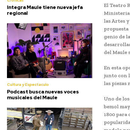
Crónicas
El Teatro 
Integra Maule tiene nueva jefa
Ministeria
regional
las Artes 
propuesta 
genio de l
desarrolla
del Maule s
En esta op
junto con 
las piezas
Cultura y Espectaculo
Podcast busca nuevas voces
musicales del Maule
Uno de los
bemol mayo
1800 para c
popularida
modelo par