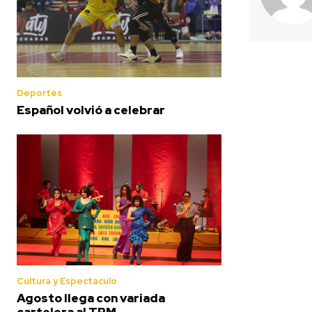
Deportes
Español volvió a celebrar
Cultura y Espectaculo
Agosto llega con variada
cartelera al TRM