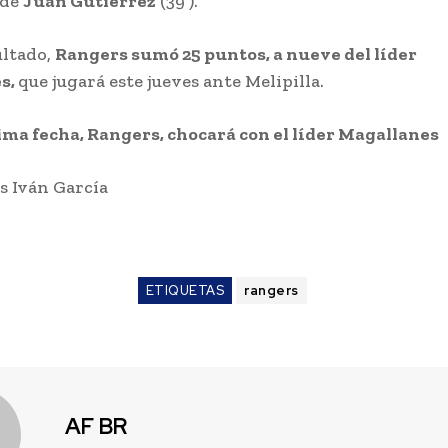
 de
Juan Gutiérrez
(39′).
ultado,
Rangers sumó 25 puntos, a nueve del líder
s,
que jugará este jueves ante Melipilla.
ima fecha, Rangers, chocará con el líder Magallanes
s Iván García
ETIQUETAS
rangers
AF BR