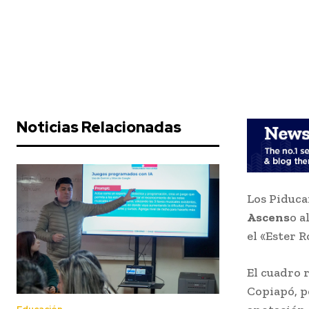
Noticias Relacionadas
Los Piduca
Ascens
o a
el «Ester R
El cuadro 
Copiapó, pe