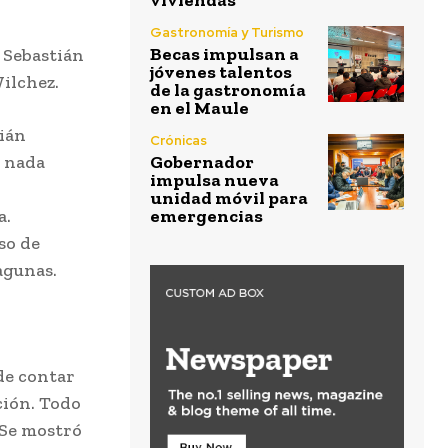
viviendas
Gastronomía y Turismo
Becas impulsan a
ó Sebastián
jóvenes talentos
Wilchez.
de la gastronomía
en el Maule
tián
Crónicas
y nada
Gobernador
impulsa nueva
unidad móvil para
a.
emergencias
so de
agunas.
de contar
ción. Todo
 Se mostró