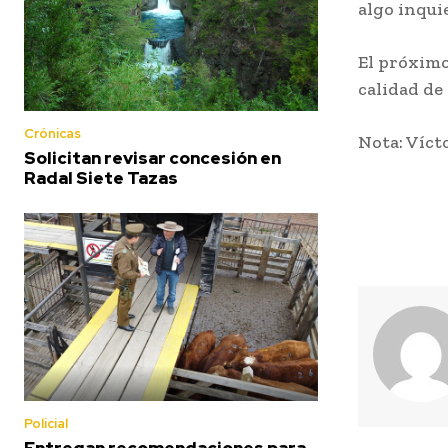
algo inqui
El próximo
calidad de 
Crónicas
Nota: Víct
Solicitan revisar concesión en
Radal Siete Tazas
Policial
Entregan recomendaciones para