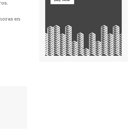
ros.
 horas en