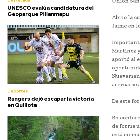
Unión San 
Destacada
UNESCO evalúa candidatura del
Geoparque Pillanmapu
Abrió la c
Jaime en l
Importante
Martínez y
aportó al 
oportunidad
Nuevamente
acercarse 
Deportes
Rangers dejó escapar la victoria
De esta for
en Quillota
En confere
de forma u
está en ma