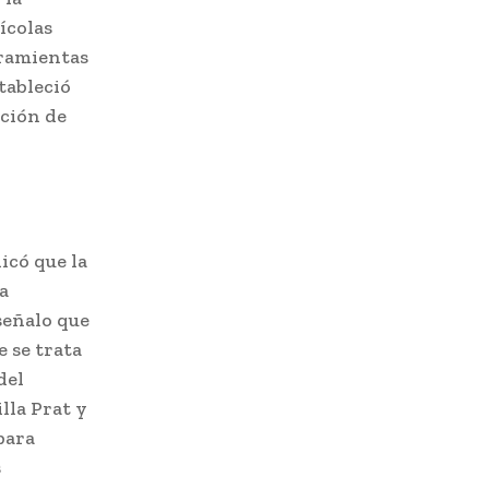
ícolas
rramientas
tableció
nción de
icó que la
a
señalo que
e se trata
del
lla Prat y
para
s