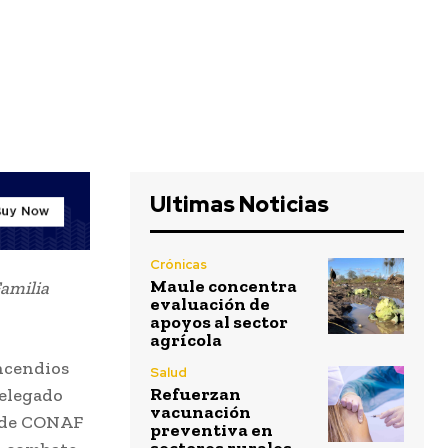
Ultimas Noticias
Crónicas
Maule concentra
Familia
evaluación de
apoyos al sector
agrícola
incendios
Salud
Refuerzan
delegado
vacunación
l de CONAF
preventiva en