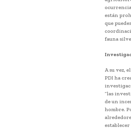
ocurrencia
están proh
que pueden
coordinaci
fauna silv
Investiga
A su vez, 
PDI ha cre
investigac
“las invest
de un ince
hombre. Po
alrededore
establecer 