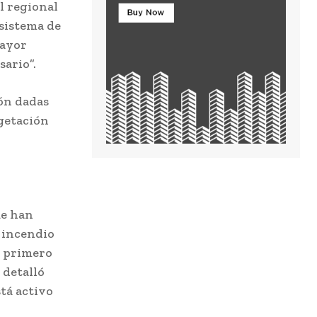
l regional
 sistema de
mayor
sario”.
ón dadas
egetación
ue han
l incendio
l primero
 detalló
stá activo