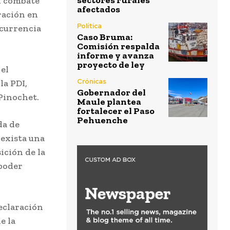
sectores rurales
en combate
afectados
ración en
Política
ocurrencia
Caso Bruma:
Comisión respalda
informe y avanza
proyecto de ley
 el
Crónicas
la PDI,
Gobernador del
 Pinochet.
Maule plantea
fortalecer el Paso
Pehuenche
da de
 exista una
ición de la
 poder
declaración
e la