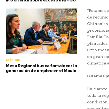
“Estamos c
de recurso
Chinook y 
profesiona
Familia. E
plantados 
Otro incen
en gran me
Crónicas
climática a
Mesa Regional busca fortalecer la
generación de empleo en el Maule
Quemas pr
En cuanto 
toda la re
condición 
agricultor