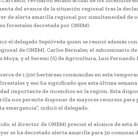
s Carrasco, revisaron estado actual de los incendios 
uenta del avance de la situación regional tras la decla
ayer de alerta amarilla regional por simultaneidad de 
os forestales decretada por ONEMI.
licó el delegado Sepúlveda quien se reunió además con
egional de ONEMI, Carlos Bernales; el subcomisario de 
s Moya, y el Seremi (S) de Agricultura, Luis Fernando
cerca de 1.500 hectáreas consumidas en esta tempora
forestales y eso ha significado que esta última semana
dad importante de incendios en la región. Esta dispos
rilla nos permite disponer de mayores recursos para
ta emergencia”, indicó el delegado.
tido, el director de ONEMI precisó el alcance de esta 
 ayer se ha decretado alerta amarilla para 30 comunas d