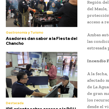
Región del
del Maule,
protección
acceso a r
Gastronomía y Turismo
Ambas auto
Asadores dan sabor a la Fiesta del
las condic
Chancho
estresada 
Incendio 
A la fecha
afectado m
de La Agua
de gran ma
los recurs
Destacada
desde el v
IPS orienta sobre acceso a la PGU