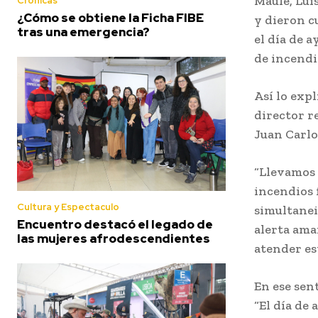
Maule, Lui
Crónicas
¿Cómo se obtiene la Ficha FIBE
y dieron c
tras una emergencia?
el día de 
de incendi
Así lo exp
director r
Juan Carlo
“Llevamos 
incendios 
Cultura y Espectaculo
simultanei
Encuentro destacó el legado de
alerta ama
las mujeres afrodescendientes
atender es
En ese sen
“El día de