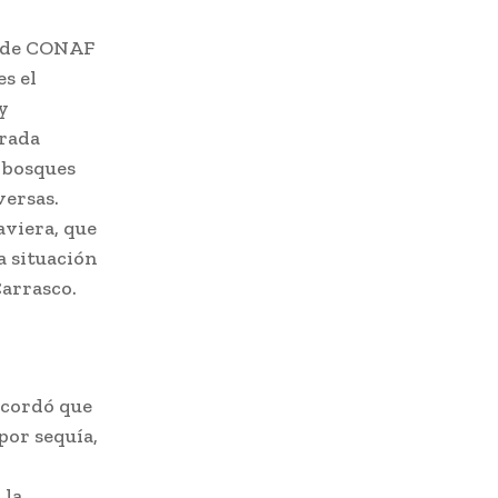
s de CONAF
s el
y
grada
y bosques
versas.
aviera, que
a situación
Carrasco.
ecordó que
por sequía,
 la