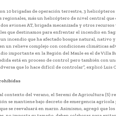
on 10 brigadas de operación terrestre, 3 helicóptero
s regionales, más un helicóptero de nivel central que e
dos aviones AT, brigada mecanizada y otros recursos 
les que destinamos para enfrentar el incendio en Sa
s un incendio que ha afectado bosque natural, nativo 
en un relieve complejo con condiciones climáticas ad
dio importante en la Región del Maule es el de Villa B
dida está en proceso de control pero también con un
dversa que lo hace difícil de controlar”, explicó Luis 
ohibidas
al contexto del verano, el Seremi de Agricultura (S) r
gión se mantiene bajo decreto de emergencia agrícola 
que se reevaluará en marzo. Asimismo, agregó que los
es, no importa su tamaño, deben colaborar para evitar