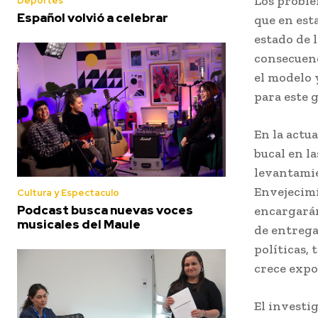
Los proble
Deportes
Español volvió a celebrar
que en est
estado de 
consecuenc
el modelo 
para este 
En la actua
bucal en l
levantamie
Envejecimi
Cultura y Espectaculo
Podcast busca nuevas voces
encargarán
musicales del Maule
de entrega
políticas,
crece exp
El investi