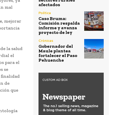
sectores rurales
yores, ya
afectados
un mal
Política
Caso Bruma:
e, mejorar
Comisión respalda
informe y avanza
mportancia
proyecto de ley
Crónicas
Gobernador del
 de la salud
Maule plantea
dial el
fortalecer el Paso
Pehuenche
s para el
s se
 finalidad
ón de
ación que
ntología