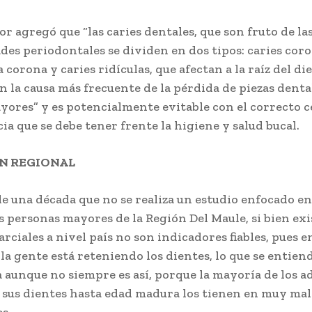
or agregó que “las caries dentales, que son fruto de la
es periodontales se dividen en dos tipos: caries coro
a corona y caries ridículas, que afectan a la raíz del di
on la causa más frecuente de la pérdida de piezas denta
yores” y es potencialmente evitable con el correcto c
ia que se debe tener frente la higiene y salud bucal.
N REGIONAL
e una década que no se realiza un estudio enfocado en
as personas mayores de la Región Del Maule, si bien ex
rciales a nivel país no son indicadores fiables, pues en
 la gente está reteniendo los dientes, lo que se entie
 aunque no siempre es así, porque la mayoría de los a
sus dientes hasta edad madura los tienen en muy mal
es.