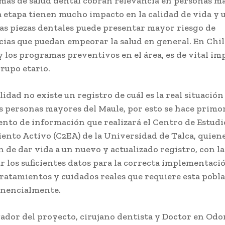
mas de salud dental cobran relevancia en personas ma
a etapa tienen mucho impacto en la calidad de vida y 
las piezas dentales puede presentar mayor riesgo de
ias que puedan empeorar la salud en general. En Chil
y los programas preventivos en el área, es de vital i
grupo etario.
lidad no existe un registro de cuál es la real situación
as personas mayores del Maule, por esto se hace primor
nto de información que realizará el Centro de Estudio
ento Activo (C2EA) de la Universidad de Talca, quiene
 de dar vida a un nuevo y actualizado registro, con la
r los suficientes datos para la correcta implementaci
 tratamientos y cuidados reales que requiere esta pobl
onencialmente.
gador del proyecto, cirujano dentista y Doctor en Odo