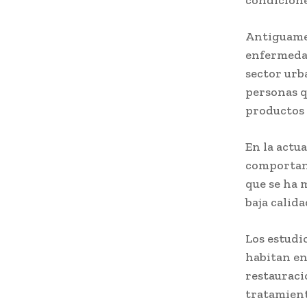
Antiguamen
enfermedad
sector urb
personas q
productos 
En la actu
comportand
que se ha 
baja calida
Los estudi
habitan en
restauraci
tratamient