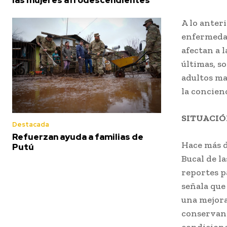
A lo anteri
enfermedad
afectan a l
últimas, s
adultos ma
la concienc
SITUACIÓ
Destacada
Refuerzan ayuda a familias de
Hace más d
Putú
Bucal de l
reportes pa
señala que
una mejora
conservan 
condicion