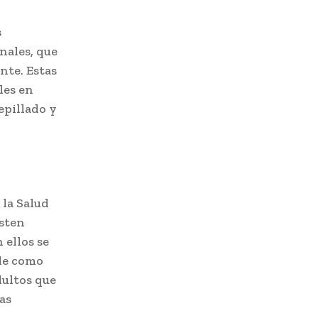
s
nales, que
ente. Estas
les en
epillado y
 la Salud
isten
 ellos se
nde como
dultos que
as