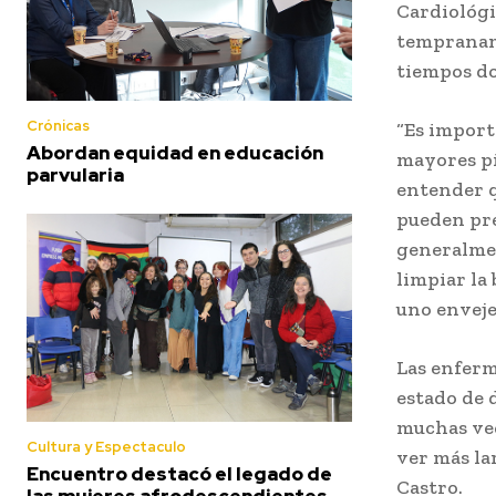
Cardiológi
tempraname
tiempos do
Crónicas
“Es import
Abordan equidad en educación
mayores pi
parvularia
entender q
pueden pre
generalmen
limpiar la
uno envejec
Las enferm
estado de d
muchas vec
Cultura y Espectaculo
ver más la
Encuentro destacó el legado de
Castro.
las mujeres afrodescendientes