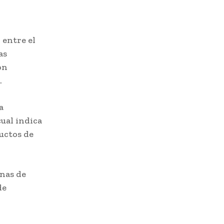
 entre el
as
on
.
a
ual indica
uctos de
onas de
de