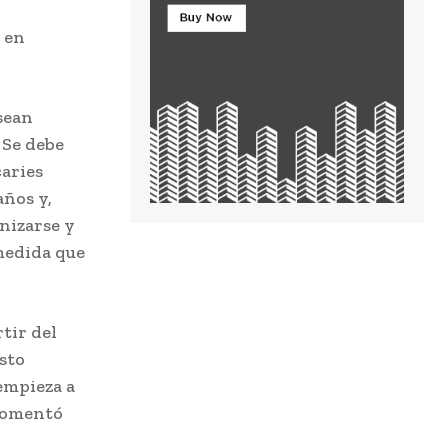
 en
sean
 Se debe
caries
años y,
nizarse y
 medida que
tir del
Esto
empieza a
 comentó