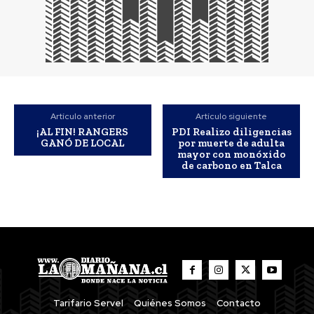
Artículo anterior
Artículo siguiente
¡AL FIN! RANGERS
PDI Realizo diligencias
GANÓ DE LOCAL
por muerte de adulta
mayor con monóxido
de carbono en Talca
Tarifario Servel
Quiénes Somos
Contacto