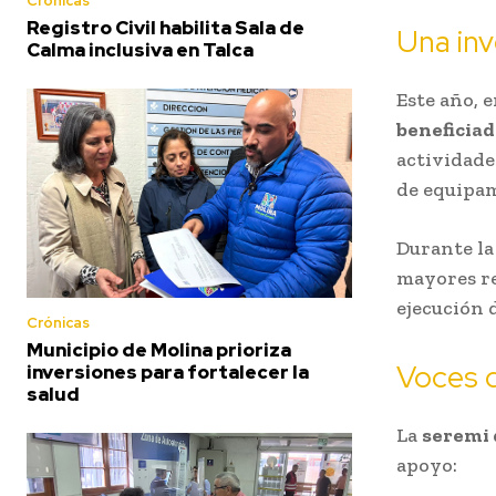
Crónicas
Registro Civil habilita Sala de
Una inv
Calma inclusiva en Talca
Este año, 
beneficiad
actividade
de equipa
Durante la
mayores re
ejecución d
Crónicas
Municipio de Molina prioriza
Voces 
inversiones para fortalecer la
salud
La
seremi 
apoyo: