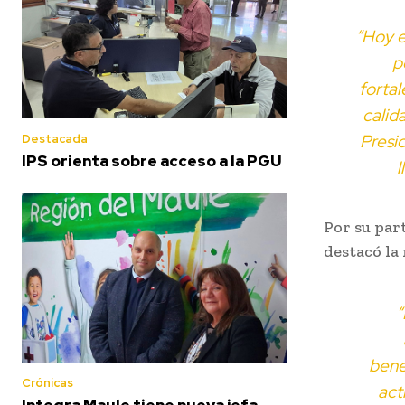
“Hoy e
p
fortal
calid
Presi
Destacada
IPS orienta sobre acceso a la PGU
l
Por su part
destacó la
“
bene
Crónicas
act
Integra Maule tiene nueva jefa