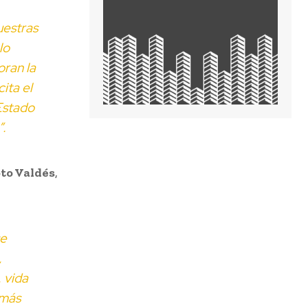
uestras
lo
oran la
ita el
Estado
”.
oto Valdés
,
se
,
 vida
 más