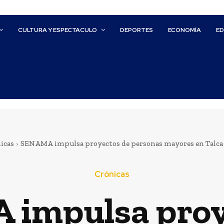
CULTURA Y ESPECTACULO
DEPORTES
ECONOMÍA
E
icas
SENAMA impulsa proyectos de personas mayores en Talca 
Crónicas
impulsa proy