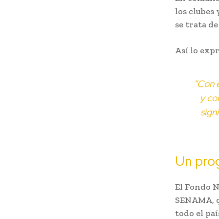
los clubes
se trata d
Así lo exp
“Con 
y co
sign
Un pro
El Fondo N
SENAMA, qu
todo el paí