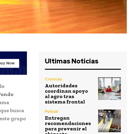
Ultimas Noticias
Crónicas
Autoridades
de
coordinan apoyo
Fondo
al agro tras
sistema frontal
rama
 que busca
Policial
Entregan
 este grupo
recomendaciones
para prevenir el