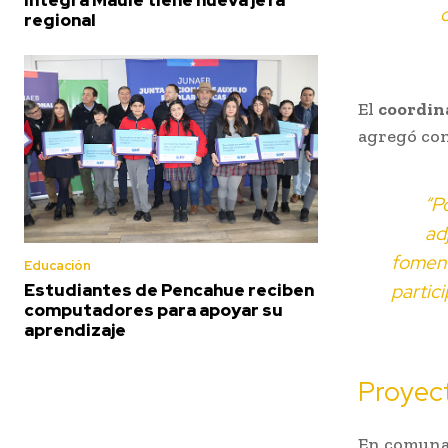
regional
El
coordin
agregó con
“P
ad
foment
Educación
partic
Estudiantes de Pencahue reciben
computadores para apoyar su
aprendizaje
Proyec
En comunas