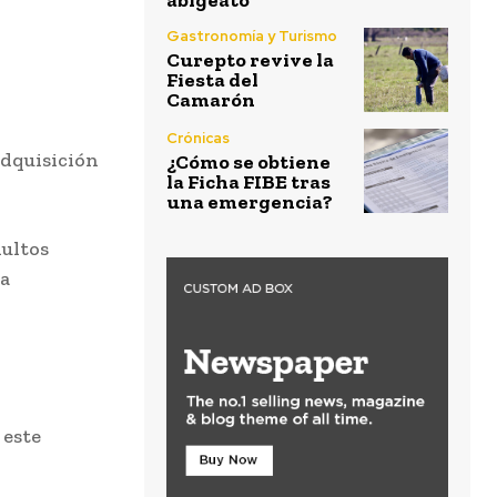
abigeato
Gastronomía y Turismo
Curepto revive la
Fiesta del
Camarón
Crónicas
adquisición
¿Cómo se obtiene
la Ficha FIBE tras
una emergencia?
dultos
la
 este