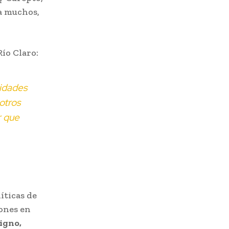
ra muchos,
Río Claro:
idades
otros
r que
íticas de
ones en
igno,