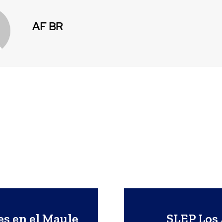
AF BR
es en el Maule
SLEP Los 