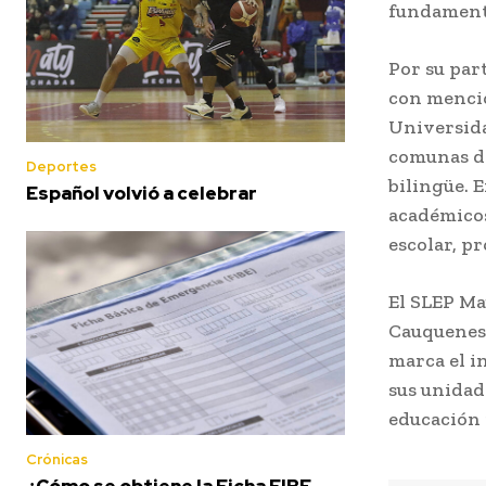
fundamenta
Por su par
con menció
Universid
comunas de
Deportes
bilingüe. 
Español volvió a celebrar
académicos
escolar, p
El SLEP Ma
Cauquenes,
marca el i
sus unidade
educación p
Crónicas
¿Cómo se obtiene la Ficha FIBE