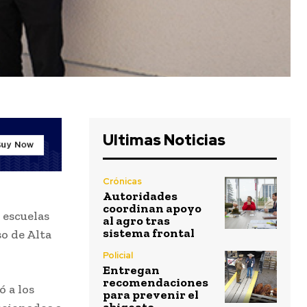
Ultimas Noticias
Crónicas
Autoridades
coordinan apoyo
 escuelas
al agro tras
sistema frontal
o de Alta
Policial
Entregan
recomendaciones
 a los
para prevenir el