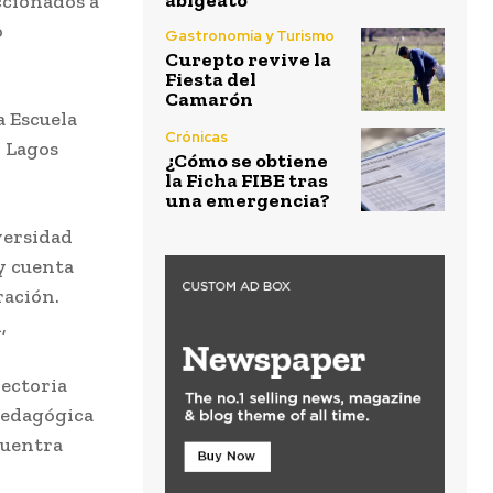
abigeato
ccionados a
o
Gastronomía y Turismo
Curepto revive la
Fiesta del
Camarón
a Escuela
Crónicas
o Lagos
¿Cómo se obtiene
la Ficha FIBE tras
una emergencia?
ersidad
 y cuenta
ración.
,
yectoria
 Pedagógica
cuentra