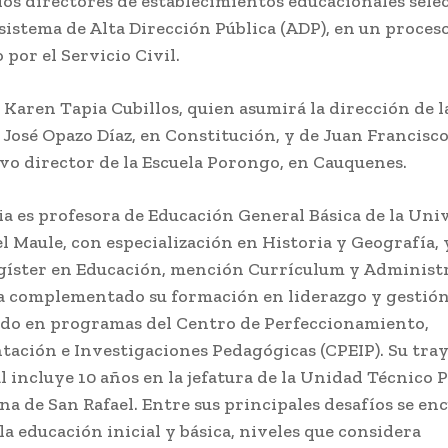
os directores de establecimientos educacionales sele
 sistema de Alta Dirección Pública (ADP), en un proces
por el Servicio Civil.
e Karen Tapia Cubillos, quien asumirá la dirección de l
 José Opazo Díaz, en
Constitución
, y de Juan Francisc
evo director de la Escuela Porongo, en
Cauquenes
.
a es profesora de Educación General Básica de la
Univ
el Maule
, con especialización en Historia y Geografía,
íster en Educación, mención Currículum y Administ
 complementado su formación en liderazgo y gestión
ndo en programas del
Centro de Perfeccionamiento,
tación e Investigaciones Pedagógicas
(CPEIP). Su tra
l incluye 10 años en la jefatura de la Unidad Técnico
na de San Rafael. Entre sus principales desafíos se en
la educación inicial y básica, niveles que considera