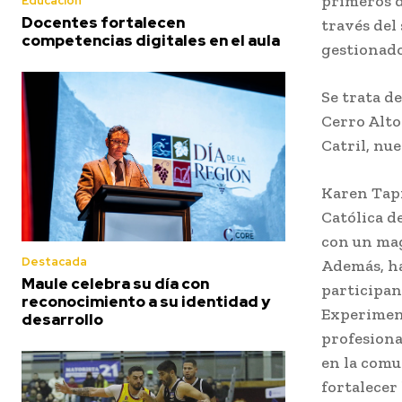
primeros d
Educación
Docentes fortalecen
través del
competencias digitales en el aula
gestionado 
Se trata d
Cerro Alto
Catril, nu
Karen Tapi
Católica d
con un mag
Destacada
Además, ha
Maule celebra su día con
participa
reconocimiento a su identidad y
Experimen
desarrollo
profesiona
en la comu
fortalecer 