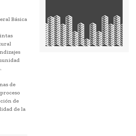
eral Básica
tintas
tural
ndizajes
omunidad
.
nas de
 proceso
cción de
lidad de la