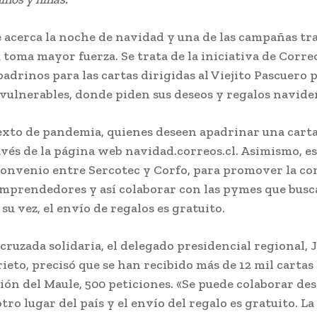
 acerca la noche de navidad y una de las campañas tr
 toma mayor fuerza. Se trata de la iniciativa de Corre
adrinos para las cartas dirigidas al Viejito Pascuero p
vulnerables, donde piden sus deseos y regalos navide
exto de pandemia, quienes deseen apadrinar una cart
avés de la página web navidad.correos.cl. Asimismo, e
convenio entre Sercotec y Corfo, para promover la c
emprendedores y así colaborar con las pymes que bus
 su vez, el envío de regalos es gratuito.
 cruzada solidaria, el delegado presidencial regional, 
ieto, precisó que se han recibido más de 12 mil cartas 
gión del Maule, 500 peticiones. «Se puede colaborar des
tro lugar del país y el envío del regalo es gratuito. L