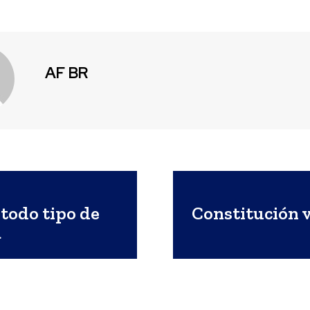
AF BR
 todo tipo de
Constitución v
a