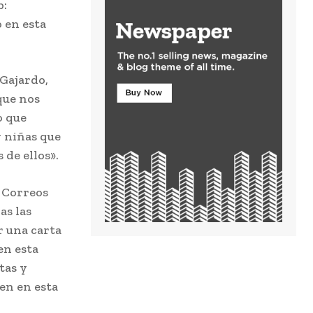
b:
 en esta
 Gajardo,
que nos
o que
y niñas que
de ellos».
 Correos
as las
r una carta
en esta
tas y
den en esta