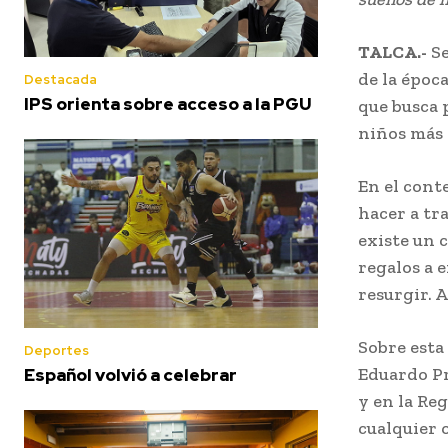
TALCA.-
Se
de la época
Destacada
IPS orienta sobre acceso a la PGU
que busca p
niños más 
En el cont
hacer a tr
existe un 
regalos a 
resurgir. A
Sobre esta
Deportes
Eduardo Pr
Español volvió a celebrar
y en la Re
cualquier o