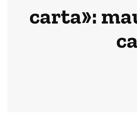
carta»: ma
c