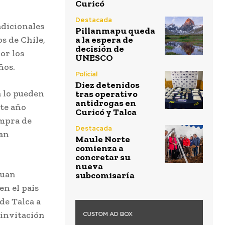
Curicó
Destacada
adicionales
Pillanmapu queda
os de Chile,
a la espera de
decisión de
or los
UNESCO
ños.
Policial
Diez detenidos
a lo pueden
tras operativo
antidrogas en
ste año
Curicó y Talca
ompra de
Destacada
can
Maule Norte
comienza a
concretar su
nueva
Juan
subcomisaría
en el país
de Talca a
a invitación