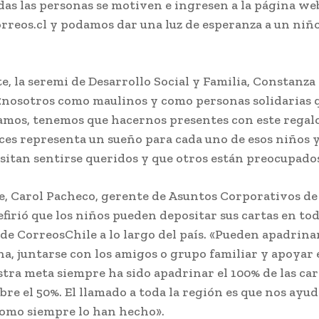
odas las personas se motiven e ingresen a la página we
rreos.cl y podamos dar una luz de esperanza a un niño
te, la seremi de Desarrollo Social y Familia, Constanza
«nosotros como maulinos y como personas solidarias 
amos, tenemos que hacernos presentes con este regal
es representa un sueño para cada uno de esos niños 
sitan sentirse queridos y que otros están preocupados 
, Carol Pacheco, gerente de Asuntos Corporativos de
efirió que los niños pueden depositar sus cartas en tod
 de CorreosChile a lo largo del país. «Pueden apadrina
na, juntarse con los amigos o grupo familiar y apoyar 
stra meta siempre ha sido apadrinar el 100% de las car
bre el 50%. El llamado a toda la región es que nos ayu
omo siempre lo han hecho».