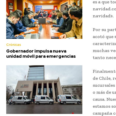
es a que t
navidad.co
navidad».
Por su par
acotó que 
caracteriz
Crónicas
muchas vec
Gobernador impulsa nueva
unidad móvil para emergencias
tanto nece
Finalmente
de Chile, r
sucursales
o más de u
causa. Nue
estamos so
campaña c