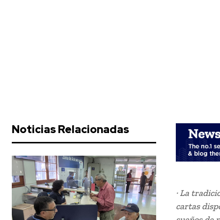
Noticias Relacionadas
· La tradic
cartas disp
sueños de n