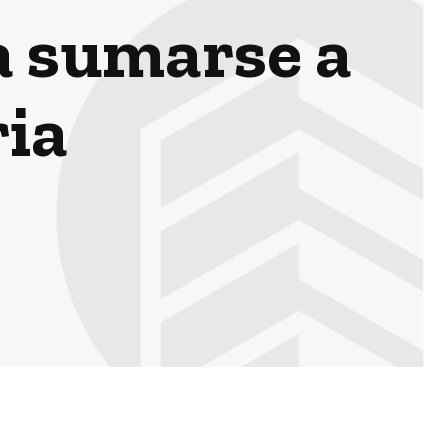
a sumarse a
ia