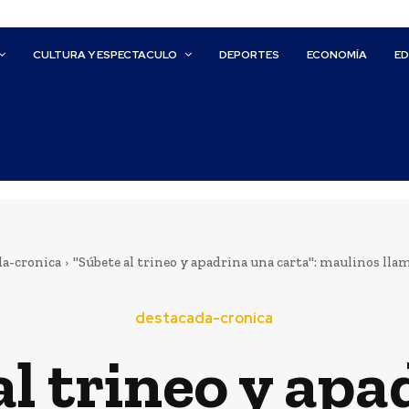
CULTURA Y ESPECTACULO
DEPORTES
ECONOMÍA
E
da-cronica
"Súbete al trineo y apadrina una carta": maulinos llam
destacada-cronica
l trineo y apa