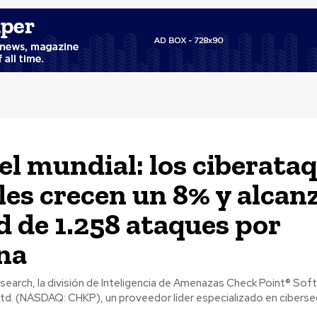
el mundial: los ciberata
les crecen un 8% y alcan
d de 1.258 ataques por
na
search, la división de Inteligencia de Amenazas Check Point® Sof
td. (NASDAQ: CHKP), un proveedor líder especializado en ciberse