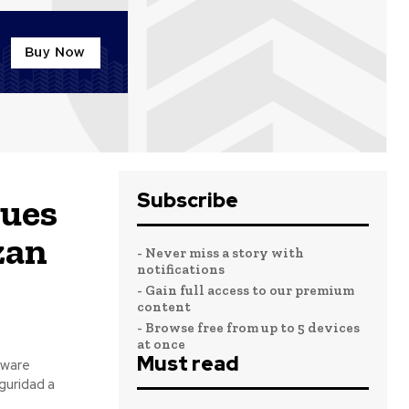
Subscribe
ques
zan
- Never miss a story with
notifications
- Gain full access to our premium
content
- Browse free from up to 5 devices
at once
Must read
tware
guridad a