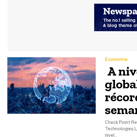
Economía
A niv
globa
récor
sema
Check Point Re
Technologies L
nivel...