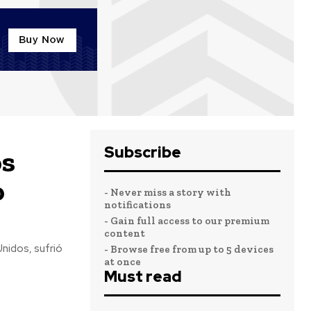
Subscribe
os
o
- Never miss a story with
notifications
- Gain full access to our premium
content
Unidos, sufrió
- Browse free from up to 5 devices
at once
Must read