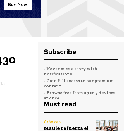
Subscribe
430
- Never miss a story with
notifications
- Gain full access to our premium
 la
content
.
- Browse free from up to 5 devices
at once
Must read
Crónicas
Maule refuerza el