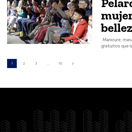
Pelar
mujer
belle
Manicure, masajes, peluquería, música y entretención serán algunos de los servicios
gratuitos que l
1
2
3
...
10