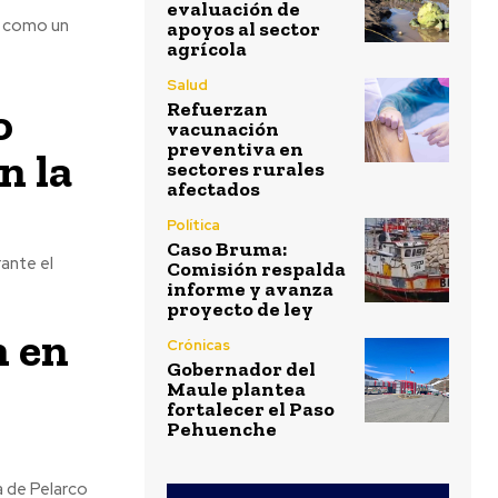
evaluación de
e como un
apoyos al sector
agrícola
Salud
o
Refuerzan
vacunación
preventiva en
n la
sectores rurales
afectados
Política
Caso Bruma:
ante el
Comisión respalda
informe y avanza
proyecto de ley
n en
Crónicas
Gobernador del
Maule plantea
fortalecer el Paso
Pehuenche
 de Pelarco