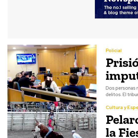
Policial
Prisi
imput
Dos personas re
Cultura y Esp
Pelar
la Fi