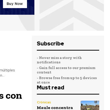
Subscribe
- Never miss a story with
notifications
- Gain full access to our premium
múltiples
content
daron...
- Browse free from up to 5 devices
at once
Must read
s con
Crónicas
Maule concentra