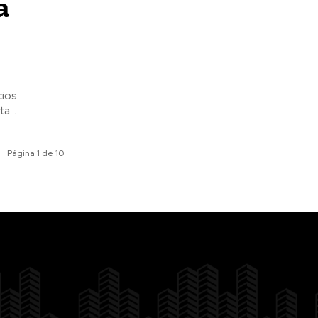
a
a...
Página 1 de 10