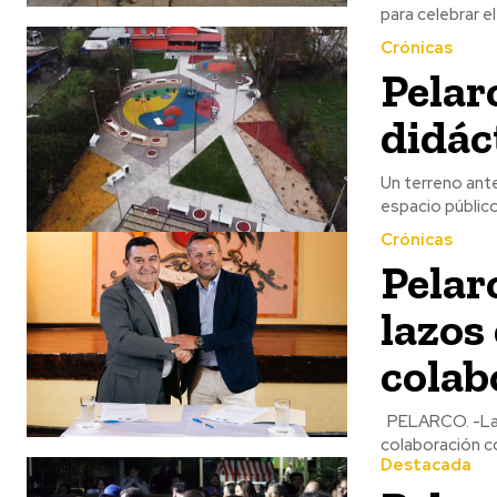
para celebrar el 
Crónicas
Pelar
didác
Un terreno ant
espacio público 
Crónicas
Pelar
lazos
colab
PELARCO. -Las municipalidades de Pelarco y Río Claro han formalizado un convenio de
colaboración co
Destacada