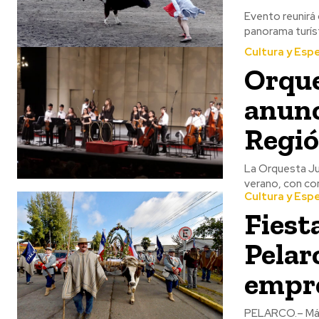
Evento reunirá
Cultura y Esp
Orque
anunc
Regió
La Orquesta Juv
verano, con con
Cultura y Esp
Fiest
Pelar
empre
PELARCO.– Más 