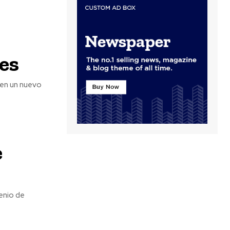
es
 en un nuevo
e