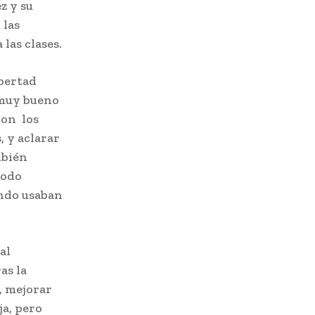
z y su
 las
las clases.
ibertad
 muy bueno
con los
 y aclarar
mbién
modo
ando usaban
al
as la
, mejorar
ja, pero