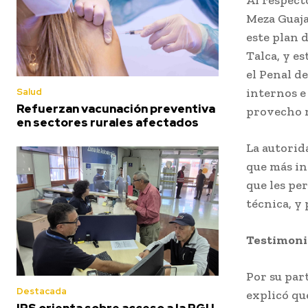
Meza Guaja
este plan 
Talca, y e
el Penal d
internos e
Salud
Refuerzan vacunación preventiva
provecho m
en sectores rurales afectados
La autorid
que más in
que les pe
técnica, y
Testimoni
Por su par
Destacada
explicó qu
IPS orienta sobre acceso a la PGU