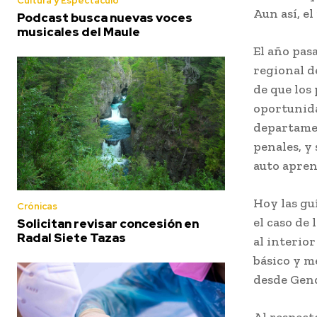
Cultura y Espectaculo
Aun así, e
Podcast busca nuevas voces
musicales del Maule
El año pas
regional d
de que los
oportunida
departamen
penales, y 
auto apren
Hoy las gu
Crónicas
el caso de
Solicitan revisar concesión en
Radal Siete Tazas
al interio
básico y m
desde Gend
Al respect