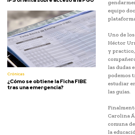
gendarmerí
equipo doc
plataforma
Uno de los 
Héctor Urr
y practico
compañeros
las dudas 
Crónicas
podemos tr
¿Cómo se obtiene la Ficha FIBE
estudiar e
tras una emergencia?
las guías.
Finalmente
Carolina Á
comuna de 
la educaci