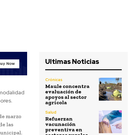
Ultimas Noticias
Crónicas
Maule concentra
evaluación de
 modalidad
apoyos al sector
ores.
agrícola
Salud
sde marzo
Refuerzan
vacunación
de las
preventiva en
unicipal.