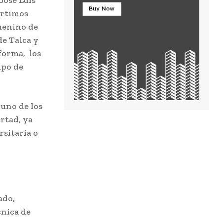
artimos
emenino de
de Talca y
forma, los
mpo de
 uno de los
rtad, ya
rsitaria o
ado,
cnica de