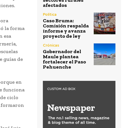
sectores rurales
afectados
ciones.
Política
dora
Caso Bruma:
Comisión respalda
ó la forma
informe y avanza
n esa
proyecto de ley
rmería,
Crónicas
escuelas
Gobernador del
Maule plantea
e guías de
fortalecer el Paso
Pehuenche
porque en
ue funciona
de ciclo
informaron
José Luis