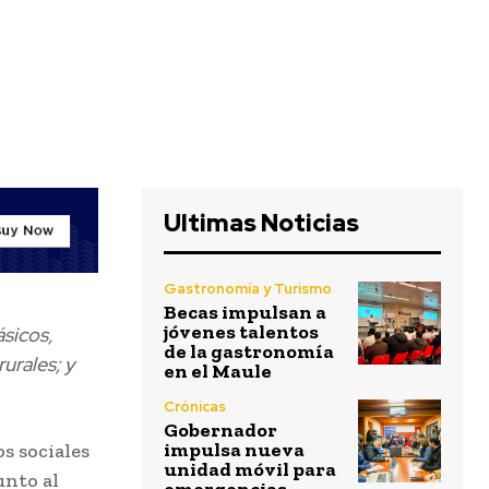
Ultimas Noticias
Gastronomía y Turismo
Becas impulsan a
jóvenes talentos
ásicos,
de la gastronomía
urales; y
en el Maule
Crónicas
Gobernador
impulsa nueva
os sociales
unidad móvil para
unto al