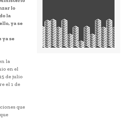
 Ministerio
zar lo
do la
llo, ya se
 ya se
en la
io en el
5 de julio
e el 1 de
aciones que
 que