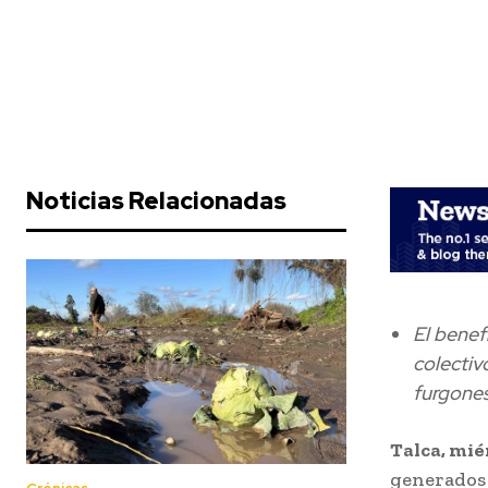
Noticias Relacionadas
El benef
colectiv
furgones
Talca,
miér
generados 