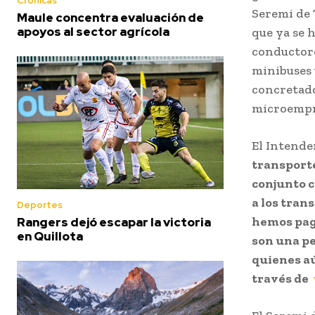
Crónicas
Seremi de 
Maule concentra evaluación de
apoyos al sector agrícola
que ya se 
conductore
minibuses u
concretado
microempre
El Intende
transporte
conjunto c
a los tran
Deportes
hemos paga
Rangers dejó escapar la victoria
en Quillota
son una pe
quienes aú
través de