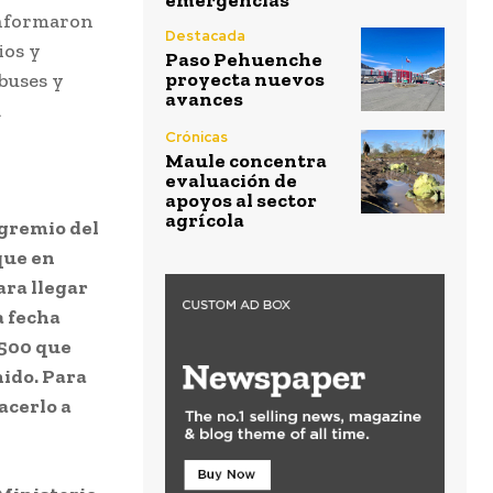
emergencias
informaron
Destacada
ios y
Paso Pehuenche
proyecta nuevos
 buses y
avances
a
Crónicas
Maule concentra
evaluación de
apoyos al sector
agrícola
 gremio del
que en
ara llegar
a fecha
.500 que
nido. Para
acerlo a