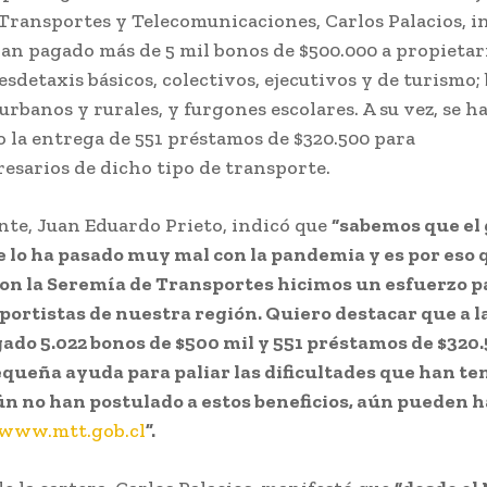
Transportes y Telecomunicaciones, Carlos Palacios, 
han pagado más de 5 mil bonos de $500.000 a propietar
sdetaxis básicos, colectivos, ejecutivos y de turismo;
rbanos y rurales, y furgones escolares. A su vez, se h
 la entrega de 551 préstamos de $320.500 para
sarios de dicho tipo de transporte.
nte, Juan Eduardo Prieto, indicó que
“sabemos que el
 lo ha pasado muy mal con la pandemia y es por eso 
on la Seremía de Transportes hicimos un esfuerzo p
sportistas de nuestra región. Quiero destacar que a l
do 5.022 bonos de $500 mil y 551 préstamos de $320
queña ayuda para paliar las dificultades que han te
n no han postulado a estos beneficios, aún pueden h
www.mtt.gob.cl
”.