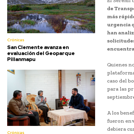
El Seremi 
de Transp
más rápido
urgencia q
han analiz
Crónicas
solicitude
San Clemente avanza en
encuentra
evaluación del Geoparque
Pillanmapu
Quienes no
plataforma
caso del bo
para las pr
septiembre
A los bene
fueron env
debiera cu
Crónicas