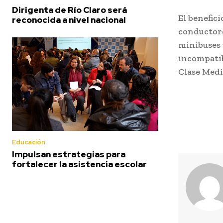
Dirigenta de Río Claro será
El benefic
reconocida a nivel nacional
conductores
minibuses 
incompatib
Clase Medi
Educación
Impulsan estrategias para
fortalecer la asistencia escolar