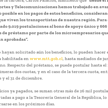
de la cartera, Carlos Palacios, manifestó que
“desde el
ortes y Telecomunicaciones hemos trabajado en avan
 posible en los pagos de estos beneficios, consideran
ue viven los transportistas de nuestra región. Para e
ado 9.019 postulaciones al bono de apoyo único y 666
s de préstamo por parte de los microempresarios que
n aprobadas”.
 hayan solicitado aún los beneficios, lo pueden hacer 
 habilitada en
www.mtt.gob.cl
, hasta mediados de jun
no. Respecto del préstamo, se puede postular hasta el 1
imeras dos cuotas, y en el caso de la tercera cuota, entr
 y el 31 de diciembre.
ficios ya pagados, se suman otras más de 26 mil postul
iadas a pago a la Tesorería General de la República, lo
rsarse en los próximos días.