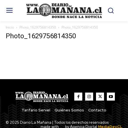
Inicio
Photo_1629756814350
Photo_1629756814350
Photo_1629756814350
Tarifario Servel
Quiénes Somos
Contacto
© 2025 Diario La Mañana | Todos los derechos reservados
made with
by Agencia Digital
MediaDev.CL