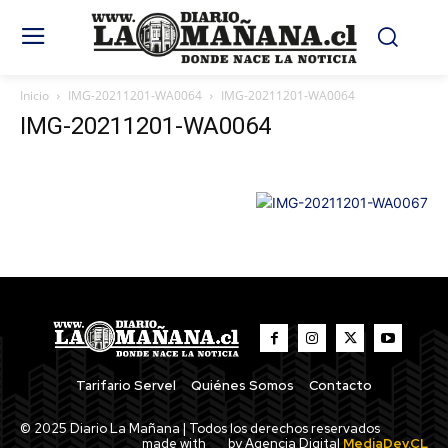
Inicio
IMG-20211201-WA0064
IMG-20211201-WA0064
IMG-20211201-WA0064
Tarifario Servel
Quiénes Somos
Contacto
© 2025 Diario La Mañana | Todos los derechos reservados
made with
by Agencia Digital
MediaDev.CL