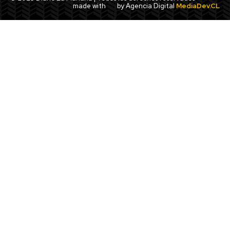
made with
by Agencia Digital
MediaDev.CL