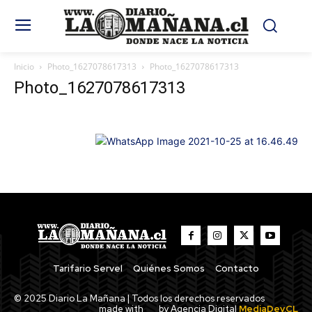
Inicio
Photo_1627078617313
Photo_1627078617313
Photo_1627078617313
Tarifario Servel
Quiénes Somos
Contacto
© 2025 Diario La Mañana | Todos los derechos reservados
made with
by Agencia Digital
MediaDev.CL