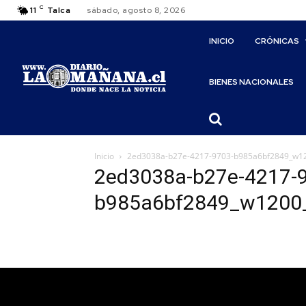
C
11
Talca
sábado, agosto 8, 2026
INICIO
CRÓNICAS
BIENES NACIONALES
Inicio
2ed3038a-b27e-4217-9703-b985a6bf2849_w1
2ed3038a-b27e-4217-
b985a6bf2849_w1200