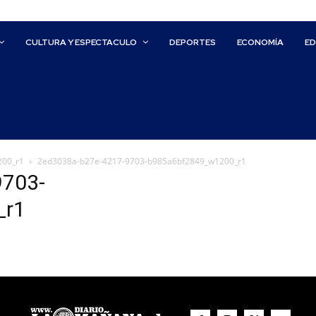
CULTURA Y ESPECTACULO
DEPORTES
ECONOMÍA
E
200_r1
2ed3038a-b27e-4217-9703-b985a6bf2849_w1200_r1
9703-
_r1