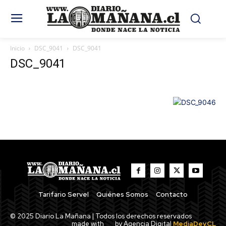
Inicio
DSC_9041
DSC_9041
DSC_9041
Tarifario Servel
Quiénes Somos
Contacto
© 2025 Diario La Mañana | Todos los derechos reservados
made with
by Agencia Digital
MediaDev.CL