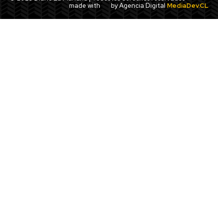
made with
by Agencia Digital
MediaDev.CL