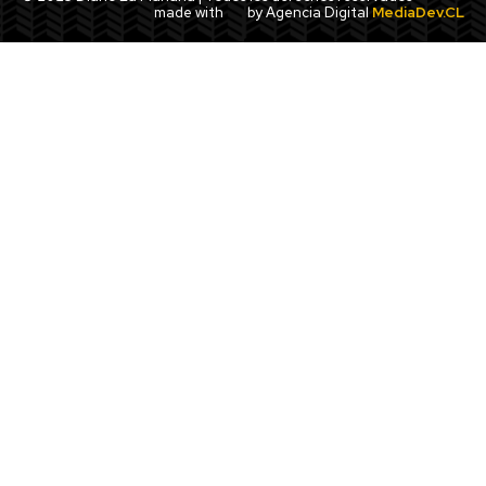
made with
by Agencia Digital
MediaDev.CL