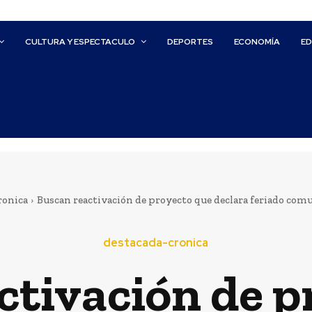
CULTURA Y ESPECTACULO
DEPORTES
ECONOMÍA
E
ronica
Buscan reactivación de proyecto que declara feriado comuna
destacada-cronica
ctivación de p