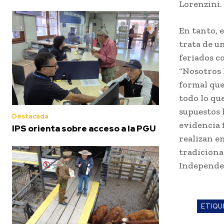
Lorenzini.
En tanto, 
trata de u
feriados c
“Nosotros 
formal que
todo lo qu
supuestos 
Destacada
evidencia 
IPS orienta sobre acceso a la PGU
realizan e
tradicional
Independen
ETIQU