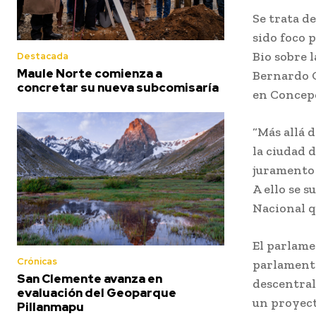
Se trata d
sido foco 
Bio sobre 
Destacada
Maule Norte comienza a
Bernardo O
concretar su nueva subcomisaría
en Concep
“Más allá 
la ciudad 
juramento 
A ello se 
Nacional q
El parlame
Crónicas
parlamento
San Clemente avanza en
descentral
evaluación del Geoparque
un proyect
Pillanmapu