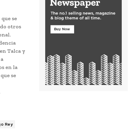
 que se
ndo otros
onal.
dencia
 en Talca y
 a
s en la
 que se
l
a
go Rey