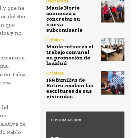
Destacada
Maule Norte
d y que ha
comienza a
os del Bio
concretar su
nueva
an que
subcomisaría
alca y no
Crónicas
Maule refuerza el
trabajo comunal
cercanos a
en promoción de
la salud
rma,
Crónicas
ó en Talca.
159 familias de
oteca
Retiro reciben las
escrituras de sus
viviendas
 del
no,
islativa de
do Pablo