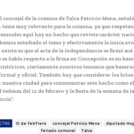
el concejal de la comuna de Talca Patricio Mena, señaló
n tema muy relevante para la comuna, ya que respeta
omunales aquí hay un hecho que reviste carácter naci
hemos estudiado el tema y efectivamente la única evi
 existe es que el acta de la Independencia se firmó acá
e se habla respecto a la firma en Concepción es en base
históricos, ciertamente nosotros tenemos que basarno
formal y oficial. También hay que considerar los hitos
n nuestra ciudad para conmemorar este hecho como e
 tedeum del 12 de febrero y la fiesta de la semana de l
cia”.
ETAS
12 de febfrero
concejal Patricio Mena
diputado Hu
feriado comunal
Talca